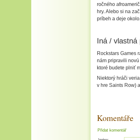
ročného afroamerič
hry. Alebo si na za
príbeh a deje okolo
Iná / vlastná
Rockstars Games rad
nám pripravili nov
ktoré budete plniť m
Niektorý hráči veri
v hre Saints Row) a
Komentáře
Přidat komentář
Jméno: