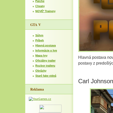
Patche
Cheaty
NOVÉ* Trainery
GTA V
Súhrn
Príbeh
Hlavná postava
Informácie o hre
Mapa hry
Hlavná postava nov
Oficiálny trailer
postavy z predošlý
Rozbor traileru
Obrázky
Staré fake videá
Carl Johnso
Reklama