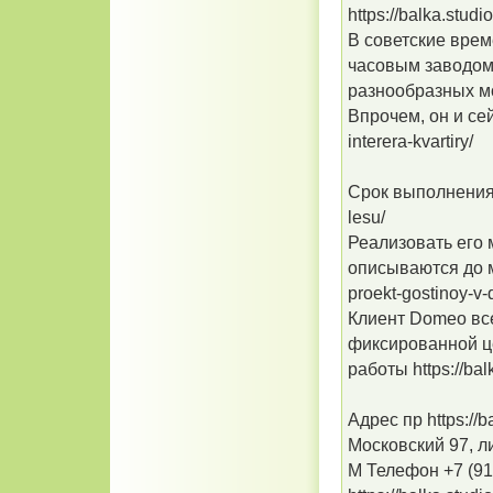
https://balka.studio
В советские врем
часовым заводом
разнообразных мод
Впрочем, он и сейч
interera-kvartiry/
Срок выполнения п
lesu/
Реализовать его
описываются до ме
proekt-gostinoy-v
Клиент Domeo вс
фиксированной це
работы https://bal
Адрес пр https://ba
Московский 97, лит
М Телефон +7 (91