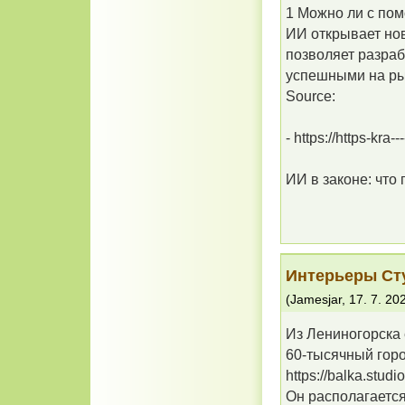
1 Можно ли с по
ИИ открывает но
позволяет разраб
успешными на ры
Source:
- https://https-kra--
ИИ в законе: что
Интерьеры Ст
(
Jamesjar
,
17. 7. 20
Из Лениногорска 
60-тысячный гор
https://balka.studio
Он располагается