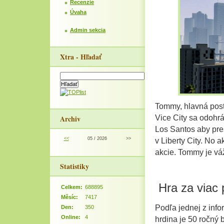
Recenzie
Úvaha
Admin sekcia
Xtra - Hľadať
Tommy, hlavná post
Archiv
Vice City sa odohrá
Los Santos aby pres
<<
05 / 2026
>>
v Liberty City. No
akcie. Tommy je vá
Statistiky
Hra za viac 
Celkem:
688895
Měsíc:
7417
Podľa jednej z infor
Den:
350
Online:
4
hrdina je 50 ročný 