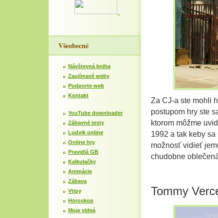
Všeobecné
Návštevná kniha
Zaujímavé weby
Podporte web
Kontakt
Za CJ-a ste mohli 
postupom hry ste sa
YouTube downloader
ktorom môžme uvid
Zábavné testy
Ludvik online
1992 a tak keby sa C
Online hry
možnosť vidieť jem
Pravidlá GB
chudobne oblečená
Kalkulačky
Animácie
Zábava
Tommy Verce
Vtipy
Horoskop
Moje videá