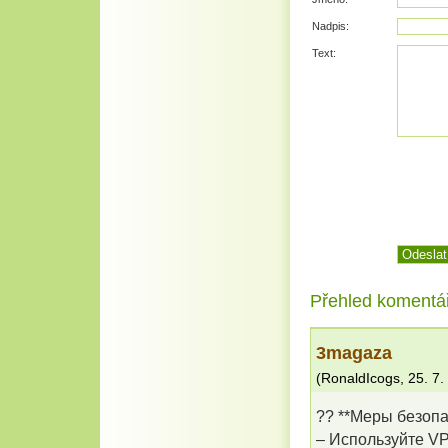
Nadpis:
Text:
Přehled komentá
3magaza
(
RonaldIcogs
,
25. 7.
?? **Меры безопа
– Используйте VP