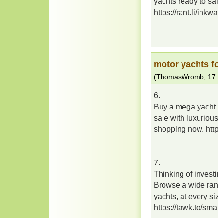
yachts ready to sai
https://rant.li/inkw
motor yachts fo
(
ThomasWromb
,
17.
6.
Buy a mega yacht in
sale with luxurious
shopping now. http
7.
Thinking of investi
Browse a wide rang
yachts, at every s
https://tawk.to/sm