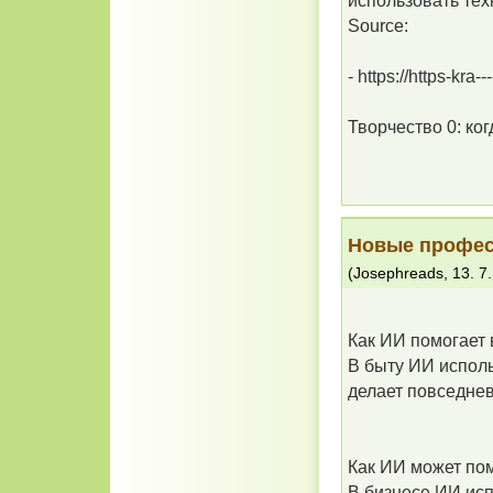
использовать тех
Source:
- https://https-kra--
Творчество 0: ко
Новые профес
(
Josephreads
,
13. 7
Как ИИ помогает 
В быту ИИ исполь
делает повседне
Как ИИ может пом
В бизнесе ИИ ис