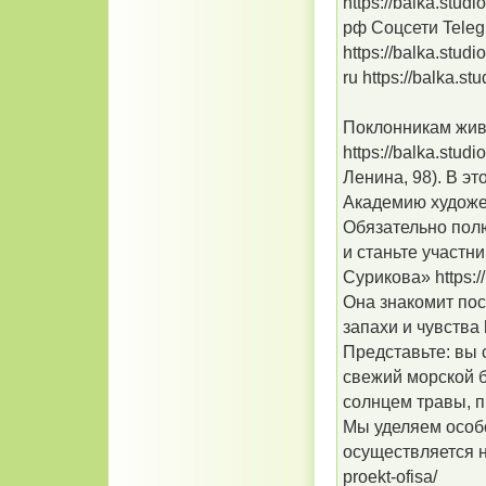
https://balka.studio
рф Соцсети Teleg
https://balka.studi
ru https://balka.s
Поклонникам жив
https://balka.studi
Ленина, 98). В э
Академию художест
Обязательно полю
и станьте участн
Сурикова» https://
Она знакомит пос
запахи и чувства h
Представьте: вы 
свежий морской б
солнцем травы, 
Мы уделяем особ
осуществляется на
proekt-ofisa/