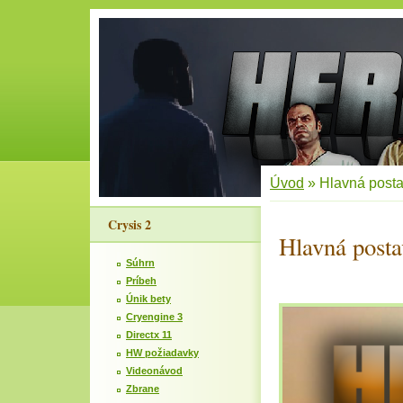
Úvod
»
Hlavná post
Crysis 2
Hlavná posta
Súhrn
Príbeh
Únik bety
Cryengine 3
Directx 11
HW požiadavky
Videonávod
Zbrane