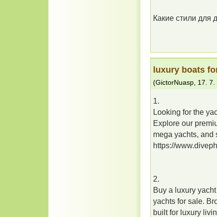
Какие стили для 
luxury boats fo
(
GictorNuasp
,
17. 7.
1.
Looking for the ya
Explore our premium
mega yachts, and 
https://www.divep
2.
Buy a luxury yacht
yachts for sale. B
built for luxury livi