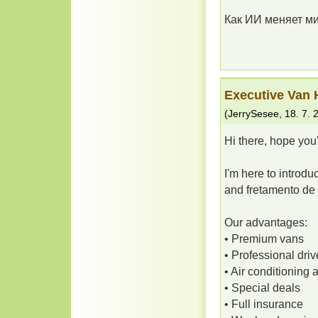
Как ИИ меняет м
Executive Van H
(
JerrySesee
,
18. 7. 
Hi there, hope you'
I'm here to introdu
and fretamento de
Our advantages:
• Premium vans
• Professional dri
• Air conditionin
• Special deals
• Full insurance