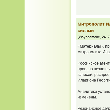
Митрополит И
силами
(
Wayneamoke
,
24. 7
«Материалы», пр
митрополита Ила
Российское аген
провело независ
записей, распро
Илариона Георги
Аналитики устано
изменены.
Резонансное дело