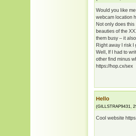
Would you like me
webcam location h
Not only does this
beauties of the XX
them busy – it also
Right away I risk I 
Well, If I had to w
other find minus w
https://hop.cx/sex
Hello
(
GILLSTRAP9431
,
2
Cool website https: