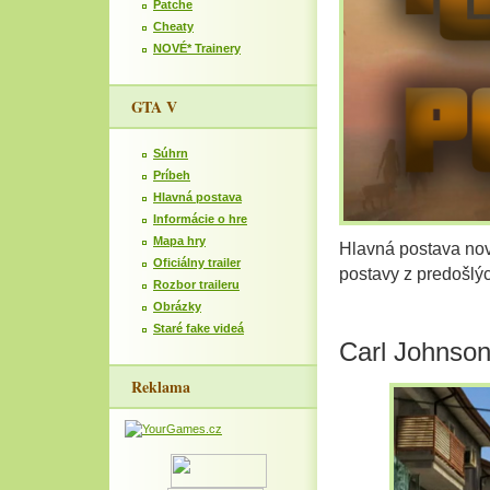
Patche
Cheaty
NOVÉ* Trainery
GTA V
Súhrn
Príbeh
Hlavná postava
Informácie o hre
Mapa hry
Hlavná postava nov
Oficiálny trailer
postavy z predošlý
Rozbor traileru
Obrázky
Staré fake videá
Carl Johnso
Reklama