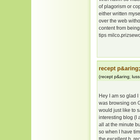
of plagorism or cop
either written mysel
over the web with
content from being 
tips milco.prizs
recept p&aring;
(
recept p&aring; luss
Hey I am so glad I 
was browsing on G
would just like to 
interesting blog (I
all at the minute 
so when I have tim
the excellent b. re