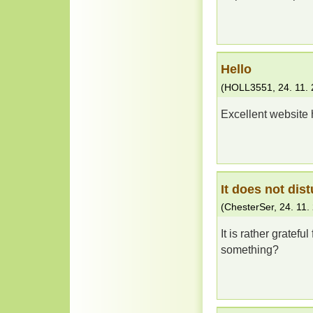
Hello
(
HOLL3551
,
24. 11.
Excellent website 
It does not dis
(
ChesterSer
,
24. 11.
It is rather gratefu
something?