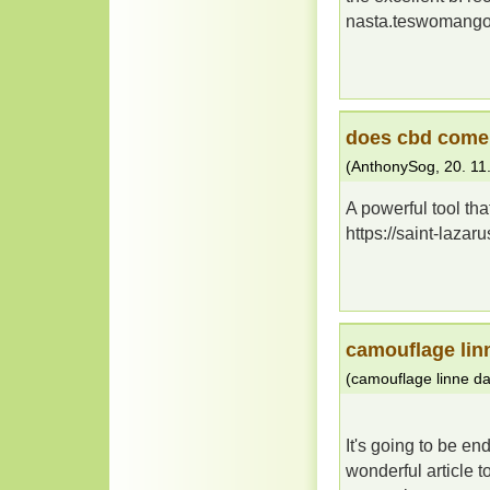
nasta.teswomang
does cbd come 
(
AnthonySog
,
20. 11
A powerful tool tha
https://saint-lazaru
camouflage li
(
camouflage linne d
It's going to be en
wonderful article 