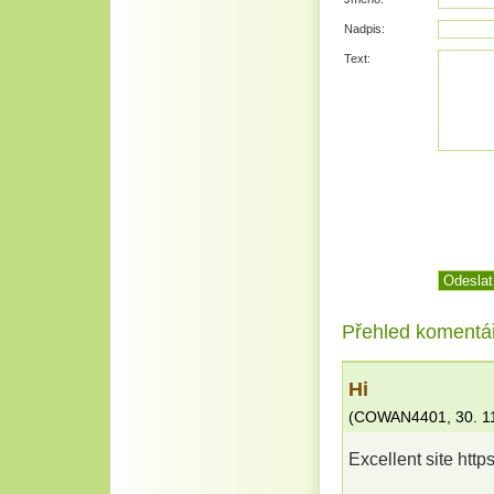
Nadpis:
Text:
Přehled komentá
Hi
(
COWAN4401
,
30. 1
Excellent site http