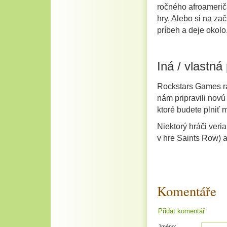
ročného afroamerič
hry. Alebo si na za
príbeh a deje okolo
Iná / vlastná
Rockstars Games rad
nám pripravili nov
ktoré budete plniť m
Niektorý hráči veri
v hre Saints Row) a
Komentáře
Přidat komentář
Jméno: