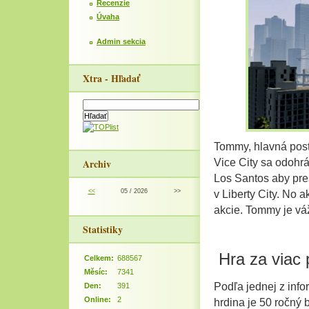
Recenzie
Úvaha
Admin sekcia
Xtra - Hľadať
Tommy, hlavná post
Archiv
Vice City sa odohrá
Los Santos aby pres
<<
05 / 2026
>>
v Liberty City. No
akcie. Tommy je vá
Statistiky
Hra za viac 
Celkem:
688567
Měsíc:
7341
Podľa jednej z infor
Den:
391
Online:
2
hrdina je 50 ročný 