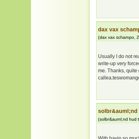
dax vax scham
(
dax vax schampo
,
2
Usually I do not re
write-up very force
me. Thanks, quite 
callea.teswoman
solbr&auml;nd 
(
solbr&auml;nd hud t
With havin so much