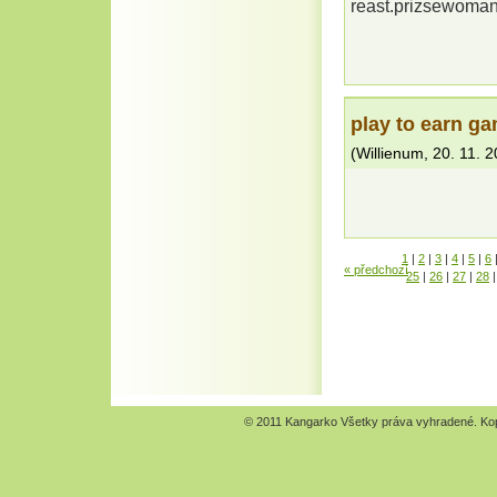
reast.prizsewoma
play to earn g
(
Willienum
,
20. 11. 
1
|
2
|
3
|
4
|
5
|
6
« předchozí
25
|
26
|
27
|
28
|
© 2011 Kangarko Všetky práva vyhradené. Kopír