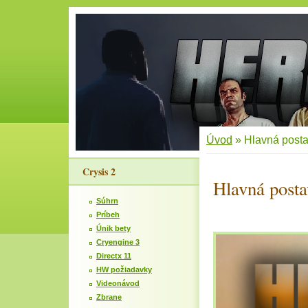
Úvod
»
Hlavná post
Crysis 2
Hlavná posta
Súhrn
Príbeh
Únik bety
Cryengine 3
Directx 11
HW požiadavky
Videonávod
Zbrane