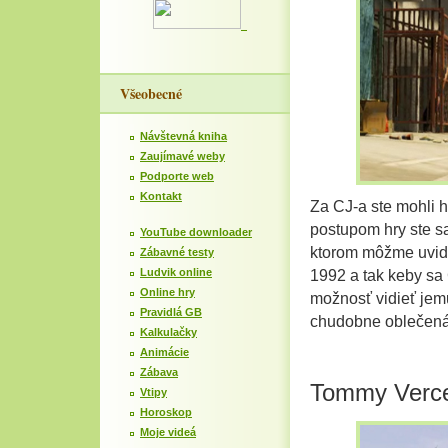
Všeobecné
Návštevná kniha
Zaujímavé weby
Podporte web
Kontakt
Za CJ-a ste mohli 
postupom hry ste sa
YouTube downloader
ktorom môžme uvid
Zábavné testy
Ludvik online
1992 a tak keby sa C
Online hry
možnosť vidieť jem
Pravidlá GB
chudobne oblečená
Kalkulačky
Animácie
Zábava
Tommy Verce
Vtipy
Horoskop
Moje videá