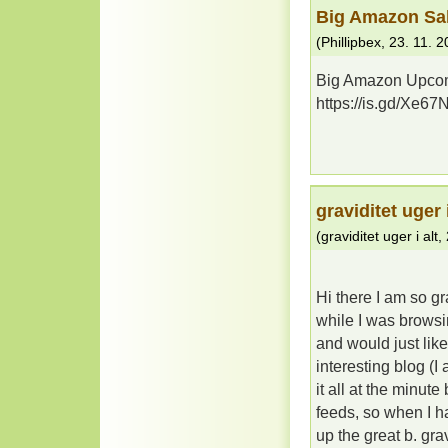
Big Amazon Sal
(
Phillipbex
,
23. 11. 
Big Amazon Upco
https://is.gd/Xe67
graviditet uger i
(
graviditet uger i alt
,
Hi there I am so gr
while I was brows
and would just like
interesting blog (I
it all at the minu
feeds, so when I h
up the great b. gr