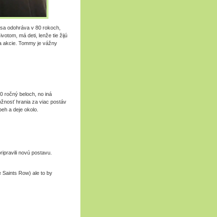
 sa odohráva v 80 rokoch,
otom, má deti, lenže tie žijú
a akcie. Tommy je vážny
 50 ročný beloch, no iná
žnosť hrania za viac postáv
beh a deje okolo.
ipravili novú postavu.
e Saints Row) ale to by