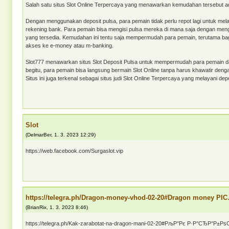
Salah satu situs Slot Online Terpercaya yang menawarkan kemudahan tersebut ad
Dengan menggunakan deposit pulsa, para pemain tidak perlu repot lagi untuk mel
rekening bank. Para pemain bisa mengisi pulsa mereka di mana saja dengan me
yang tersedia. Kemudahan ini tentu saja mempermudah para pemain, terutama bag
akses ke e-money atau m-banking.
Slot777 menawarkan situs Slot Deposit Pulsa untuk mempermudah para pemain d
begitu, para pemain bisa langsung bermain Slot Online tanpa harus khawatir deng
Situs ini juga terkenal sebagai situs judi Slot Online Terpercaya yang melayani d
Slot
(
DelmarBer
,
1. 3. 2023
12:29
)
https://web.facebook.com/Surgaslot.vip
https://telegra.ph/Dragon-money-vhod-02-20#Dragon money РІ
(
BrianRix
,
1. 3. 2023
8:46
)
https://telegra.ph/Kak-zarabotat-na-dragon-mani-02-20#РљР°Рє Р·Р°СЂР°Р±Р