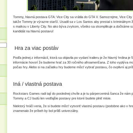
Tommy, hlavná postava GTA: Vice City sa vrátila do GTA V. Samozrejme, Vice City
takže Tommy je výrazne starší. Usadil sa v Los Santos aby prestal s kriminálnym živ
s matkou v Liberty City. No ako býva zvykom, všetko sa skomplikuje a dočkáme s
kandidát na hlavnú postavu!
Hra za viac postáv
Podľa jednej z informácií, ktorá sa objavila po vydaní traileru je že hlavný hrdina je
informácie hovorí že budeme hrať za 30 ročného afroameričana. Z toho vyplýva mo
počas hry. Alebo si na začiatku hry budeme môcť vybrať postavu, čo ovplivní aj prí
Iná / vlastná postava
Rockstars Games radi tají do poslednej chvíle a je tu párpercentná šanca že nám pr
Tommy a CJ budú len vedľajšie postavy pre ktoré budete plniť misie.
Niektorý hráči veria, že si budete môcť vytvoriť vlastnú postavu (podobne ako v hr
znamenalo že príbeh by bol príliš univerzálny.