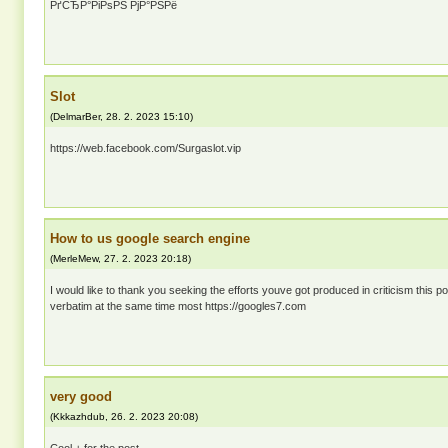
РґСЂР°РіРѕРЅ РјР°РЅРё
Slot
(
DelmarBer
,
28. 2. 2023
15:10
)
https://web.facebook.com/Surgaslot.vip
How to us google search engine
(
MerleMew
,
27. 2. 2023
20:18
)
I would like to thank you seeking the efforts youve got produced in criticism this po
verbatim at the same time most https://googles7.com
very good
(
Kkkazhdub
,
26. 2. 2023
20:08
)
Cool + for the post