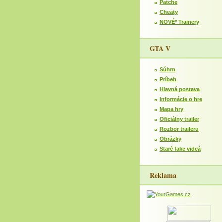
Patche
Cheaty
NOVÉ* Trainery
GTA V
Súhrn
Príbeh
Hlavná postava
Informácie o hre
Mapa hry
Oficiálny trailer
Rozbor traileru
Obrázky
Staré fake videá
Reklama