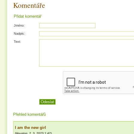
Komentáře
Přidat komentář
Jméno:
Nadpis:
Text:
Přehled komentářů
I am the new girl
(
Houston
,
2. 3. 2023
1:42
)