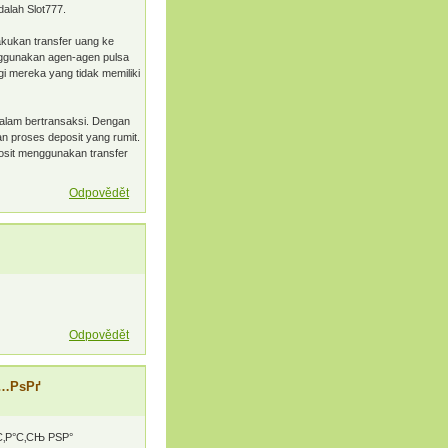
alah Slot777.
akukan transfer uang ke
nggunakan agen-agen pulsa
i mereka yang tidak memiliki
alam bertransaksi. Dengan
an proses deposit yang rumit.
eposit menggunakan transfer
Odpovědět
Odpovědět
С…РѕРґ
ѕС‚Р°С‚СЊ РЅР°