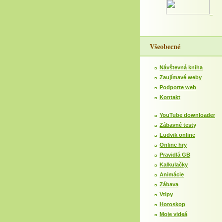
Všeobecné
Návštevná kniha
Zaujímavé weby
Podporte web
Kontakt
YouTube downloader
Zábavné testy
Ludvik online
Online hry
Pravidlá GB
Kalkulačky
Animácie
Zábava
Vtipy
Horoskop
Moje videá