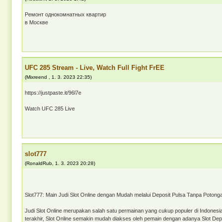
Ремонт однокомнатных квартир
в Москве
UFC 285 Stream - Live, Watch Full Fight FrEE
(
Mixreend
,
1. 3. 2023
22:35
)
https://justpaste.it/96l7e
Watch UFC 285 Live
slot777
(
RonaldRub
,
1. 3. 2023
20:28
)
Slot777: Main Judi Slot Online dengan Mudah melalui Deposit Pulsa Tanpa Potong
Judi Slot Online merupakan salah satu permainan yang cukup populer di Indones
terakhir, Slot Online semakin mudah diakses oleh pemain dengan adanya Slot Dep