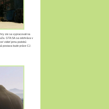
hry ste sa vypracovali na
 muža. GTA:SA sa odohráva v
nosť vidieť jemu podobú
ná postava bude práve CJ.