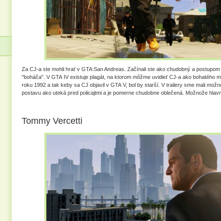
Za CJ-a ste mohli hrať v GTA:San Andreas. Začínali ste ako chudobný a postupom 
"boháča". V GTA IV existuje plagát, na ktorom môžme uvidieť CJ-a ako bohatého
roku 1992 a tak keby sa CJ objavil v GTA V, bol by starší. V trailery sme mali mož
postavu ako uteká pred policajtmi a je pomerne chudobne oblečená. Možnože hlav
Tommy Vercetti