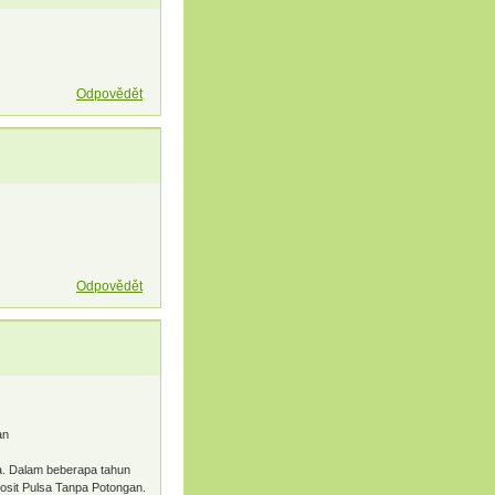
Odpovědět
Odpovědět
an
ia. Dalam beberapa tahun
osit Pulsa Tanpa Potongan.