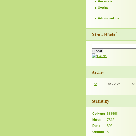
Recenzie
Úvaha
Admin sekcia
Xtra - Hľadať
Archiv
<<
05 / 2026
>>
Statistiky
Celkem:
688568
Měsíc:
7342
Den:
392
Online:
3