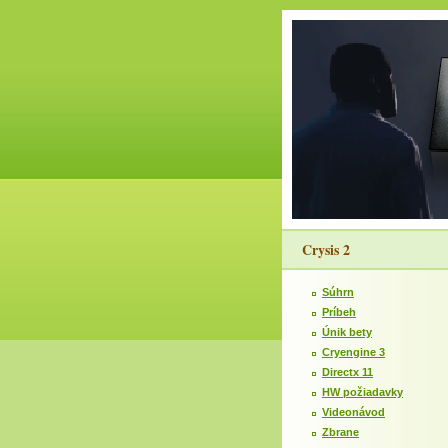
Crysis 2
Súhrn
Príbeh
Únik bety
Cryengine 3
Directx 11
HW požiadavky
Videonávod
Zbrane