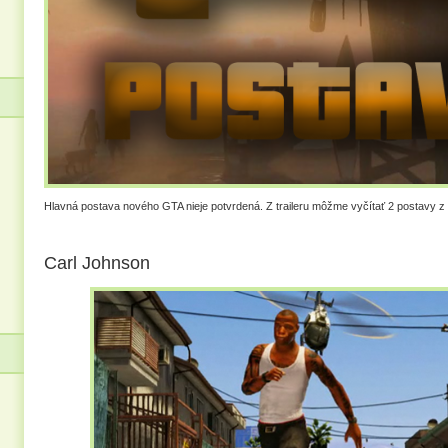
Hlavná postava nového GTA nieje potvrdená. Z traileru môžme vyčítať 2 postavy z
Carl Johnson