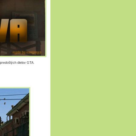
 predošlých dielov GTA.