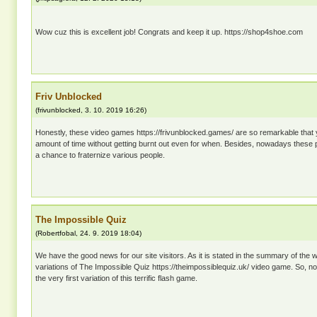
Wow cuz this is excellent job! Congrats and keep it up. https://shop4shoe.com
Friv Unblocked
(
frivunblocked
,
3. 10. 2019
16:26
)
Honestly, these video games https://frivunblocked.games/ are so remarkable that 
amount of time without getting burnt out even for when. Besides, nowadays these 
a chance to fraternize various people.
The Impossible Quiz
(
Robertfobal
,
24. 9. 2019
18:04
)
We have the good news for our site visitors. As it is stated in the summary of the w
variations of The Impossible Quiz https://theimpossiblequiz.uk/ video game. So, now
the very first variation of this terrific flash game.