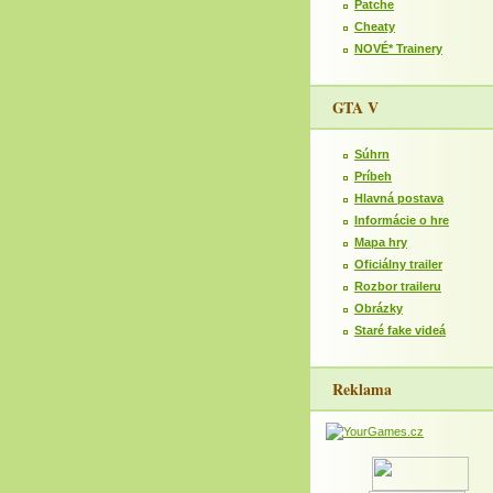
Patche
Cheaty
NOVÉ* Trainery
GTA V
Súhrn
Príbeh
Hlavná postava
Informácie o hre
Mapa hry
Oficiálny trailer
Rozbor traileru
Obrázky
Staré fake videá
Reklama