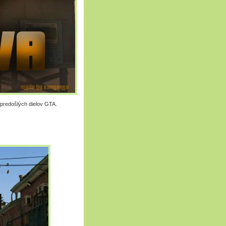
 predošlých dielov GTA.