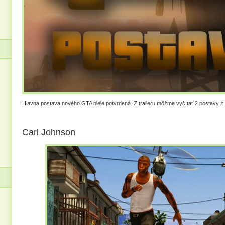
Hlavná postava nového GTA nieje potvrdená. Z traileru môžme vyčítať 2 postavy z
Carl Johnson