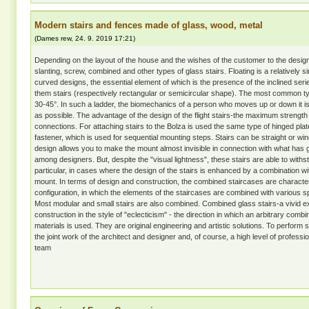
Modern stairs and fences made of glass, wood, metal
(
Dames rew
,
24. 9. 2019
17:21
)
Depending on the layout of the house and the wishes of the customer to the desi
slanting, screw, combined and other types of glass stairs. Floating is a relatively si
curved designs, the essential element of which is the presence of the inclined ser
them stairs (respectively rectangular or semicircular shape). The most common ty
30-45°. In such a ladder, the biomechanics of a person who moves up or down it i
as possible. The advantage of the design of the flight stairs-the maximum strengt
connections. For attaching stairs to the Bolza is used the same type of hinged plate
fastener, which is used for sequential mounting steps. Stairs can be straight or win
design allows you to make the mount almost invisible in connection with what has g
among designers. But, despite the "visual lightness", these stairs are able to withs
particular, in cases where the design of the stairs is enhanced by a combination wit
mount. In terms of design and construction, the combined staircases are character
configuration, in which the elements of the staircases are combined with various sp
Most modular and small stairs are also combined. Combined glass stairs-a vivid ex
construction in the style of "eclecticism" - the direction in which an arbitrary combi
materials is used. They are original engineering and artistic solutions. To perfor
the joint work of the architect and designer and, of course, a high level of profession
team