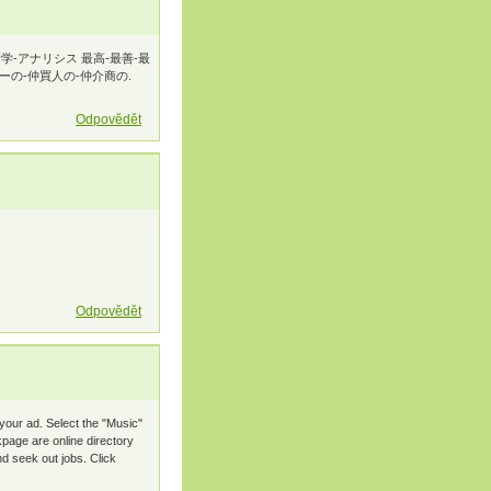
n.html 解析学-アナリシス 最高-最善-最
ーの-仲買人の-仲介商の.
Odpovědět
Odpovědět
 your ad. Select the "Music"
kpage are online directory
d seek out jobs. Click