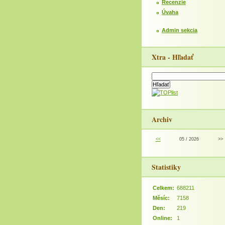
Recenzie
Úvaha
Admin sekcia
Xtra - Hľadať
Archiv
<<
05 / 2026
>>
Statistiky
Celkem:
688211
Měsíc:
7158
Den:
219
Online:
1