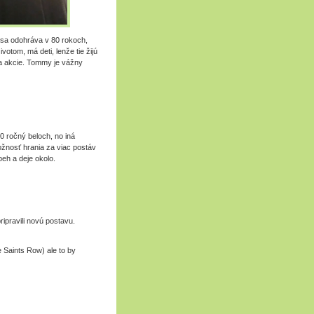
 sa odohráva v 80 rokoch,
otom, má deti, lenže tie žijú
a akcie. Tommy je vážny
 50 ročný beloch, no iná
žnosť hrania za viac postáv
beh a deje okolo.
ipravili novú postavu.
e Saints Row) ale to by