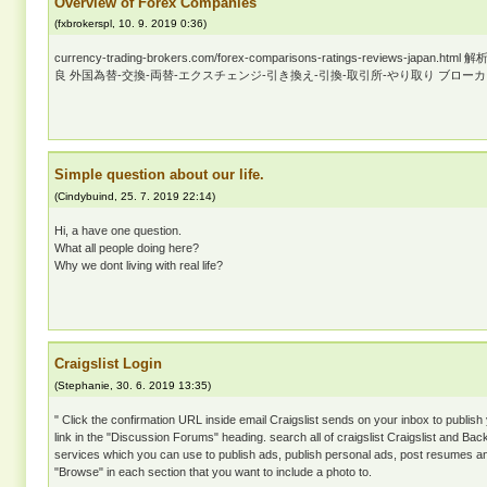
Overview of Forex Companies
(
fxbrokerspl
,
10. 9. 2019
0:36
)
currency-trading-brokers.com/forex-comparisons-ratings-reviews-japa
良 外国為替-交換-両替-エクスチェンジ-引き換え-引換-取引所-やり取り ブローカ
Simple question about our life.
(
Cindybuind
,
25. 7. 2019
22:14
)
Hi, a have one question.
What all people doing here?
Why we dont living with real life?
Craigslist Login
(
Stephanie
,
30. 6. 2019
13:35
)
" Click the confirmation URL inside email Craigslist sends on your inbox to publish
link in the "Discussion Forums" heading. search all of craigslist Craigslist and Bac
services which you can use to publish ads, publish personal ads, post resumes an
"Browse" in each section that you want to include a photo to.