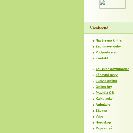
Všeobecné
Návštevná kniha
Zaujímavé weby
Podporte web
Kontakt
YouTube downloader
Zábavné testy
Ludvik online
Online hry
Pravidlá GB
Kalkulačky
Animácie
Zábava
Vtipy
Horoskop
Moje videá