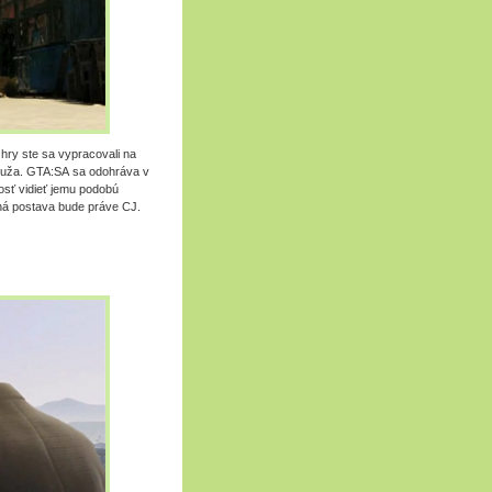
hry ste sa vypracovali na
 muža. GTA:SA sa odohráva v
nosť vidieť jemu podobú
ná postava bude práve CJ.