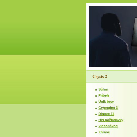
Crysis 2
Súhrn
Príbeh
Únik bety
Cryengine 3
Directx 11
HW požiadavky
Videonávod
Zbrane