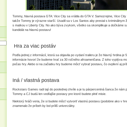
Tommy, hlavná postava GTA: Vice City sa vrátila do GTA V. Samozrejme, Vice City
takže Tommy je výrazne starší. Usadil sa v Los Santos aby prestal s kriminálnym živ
s matkou v Liberty City. No ako býva zvykom, všetko sa skomplikuje a dočkáme s
kandidát na hlavnú postavu!
Hra za viac postáv
Podľa jednej z informácií, ktorá sa objavila po vydaní traileru je že hlavný hrdina je
informácie hovorí že budeme hrať za 30 ročného afroameričana. Z toho vyplýva mo
počas hry. Alebo si na začiatku hry budeme môcť vybrať postavu, čo ovplivní aj prí
Iná / vlastná postava
Rockstars Games radi tají do poslednej chvíle a je tu párpercentná šanca že nám pr
Tommy a CJ budú len vedľajšie postavy pre ktoré budete plniť misie.
Niektorý hráči veria, že si budete môcť vytvoriť vlastnú postavu (podobne ako v hr
znamenalo že príbeh by bol príliš univerzálny.