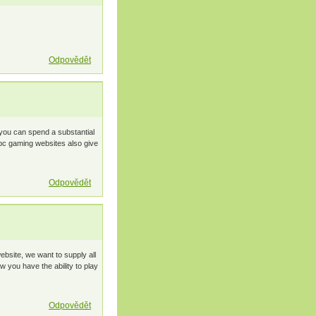
Odpovědět
you can spend a substantial
pc gaming websites also give
Odpovědět
ebsite, we want to supply all
 you have the ability to play
Odpovědět