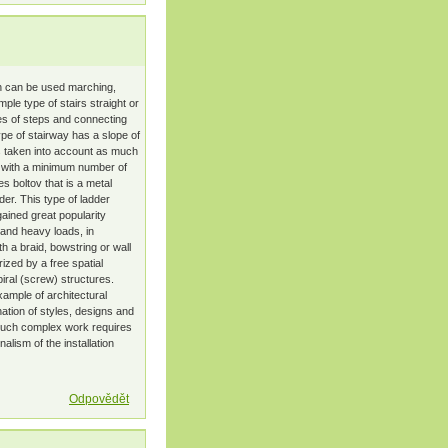
gn can be used marching,
mple type of stairs straight or
ies of steps and connecting
pe of stairway has a slope of
s taken into account as much
h with a minimum number of
s boltov that is a metal
der. This type of ladder
ained great popularity
tand heavy loads, in
h a braid, bowstring or wall
ized by a free spatial
iral (screw) structures.
ample of architectural
nation of styles, designs and
m such complex work requires
alism of the installation
Odpovědět