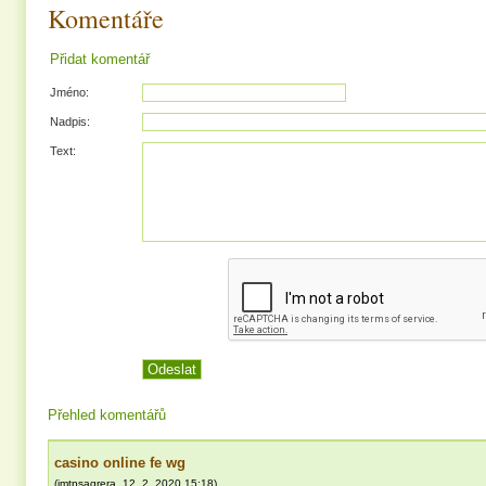
Komentáře
Přidat komentář
Jméno:
Nadpis:
Text:
Přehled komentářů
casino online fe wg
(
jmtpsagrera
,
12. 2. 2020
15:18
)