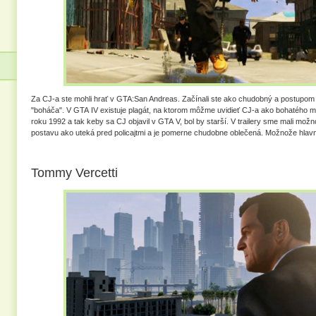
Za CJ-a ste mohli hrať v GTA:San Andreas. Začínali ste ako chudobný a postupom 
"boháča". V GTA IV existuje plagát, na ktorom môžme uvidieť CJ-a ako bohatého
roku 1992 a tak keby sa CJ objavil v GTA V, bol by starší. V trailery sme mali mož
postavu ako uteká pred policajtmi a je pomerne chudobne oblečená. Možnože hlav
Tommy Vercetti