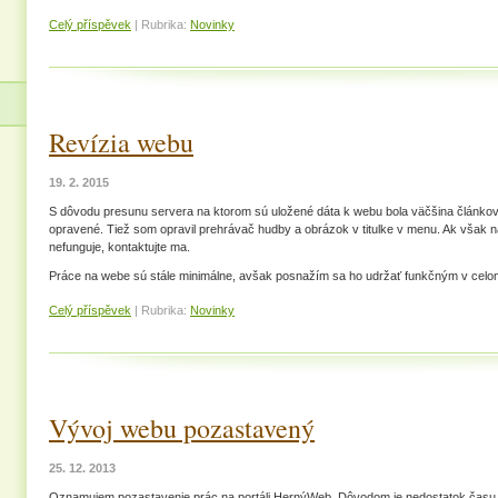
Celý příspěvek
|
Rubrika:
Novinky
Revízia webu
19. 2. 2015
S dôvodu presunu servera na ktorom sú uložené dáta k webu bola väčšina článko
opravené. Tiež som opravil prehrávač hudby a obrázok v titulke v menu. Ak však 
nefunguje, kontaktujte ma.
Práce na webe sú stále minimálne, avšak posnažím sa ho udržať funkčným v celo
Celý příspěvek
|
Rubrika:
Novinky
Vývoj webu pozastavený
25. 12. 2013
Oznamujem pozastavenie prác na portáli HernýWeb. Dôvodom je nedostatok času a