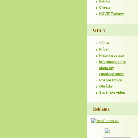
Patche
Cheaty
NOVÉ* Trainery
GTA V
Súhrn
Príbeh
Hlavná postava
Informácie o hre
Mapa hry
Oficiálny trailer
Rozbor traileru
Obrázky
Staré fake videá
Reklama