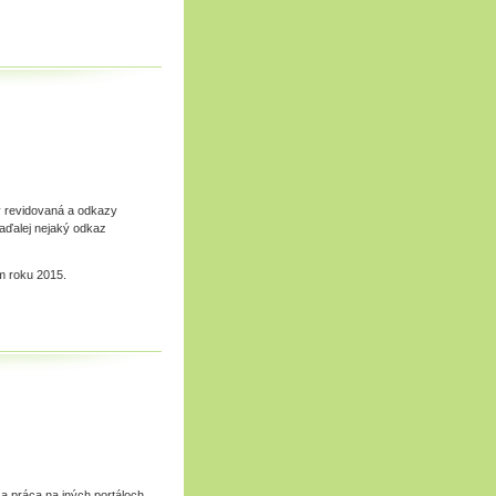
v revidovaná a odkazy
naďalej nejaký odkaz
m roku 2015.
 práca na iných portáloch