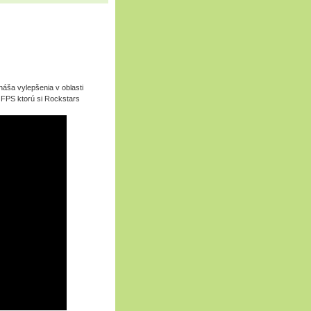
áša vylepšenia v oblasti
0 FPS ktorú si Rockstars