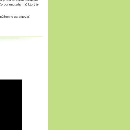
 (programu zdarma) ktorý je
emôžem to garantovať.