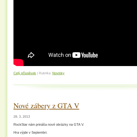
Celý příspěvek
|
Rubrika:
Novinky
Nové zábery z GTA V
28. 3. 2013
RockStar nám prináša nové obrázky na GTA V.
Hra výjde v Septembri.