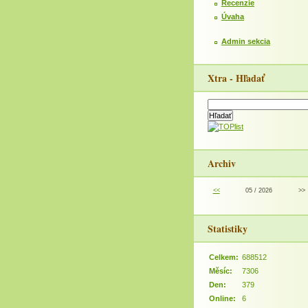
Recenzie
Úvaha
Admin sekcia
Xtra - Hľadať
Archiv
<<
05 / 2026
>>
Statistiky
Celkem:
688512
Měsíc:
7306
Den:
379
Online:
6