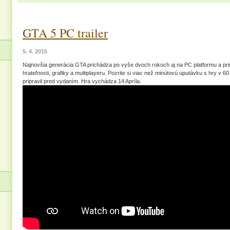
GTA 5 PC trailer
5. 4. 2015
Najnovšia generácia GTA prichádza po vyše dvoch rokoch aj na PC platformu a prin
hrateľnosti, grafiky a multiplayeru. Pozrite si viac než minútovú uputávku s hry v 6
pripravil pred vydaním. Hra vychádza 14 Apríla.