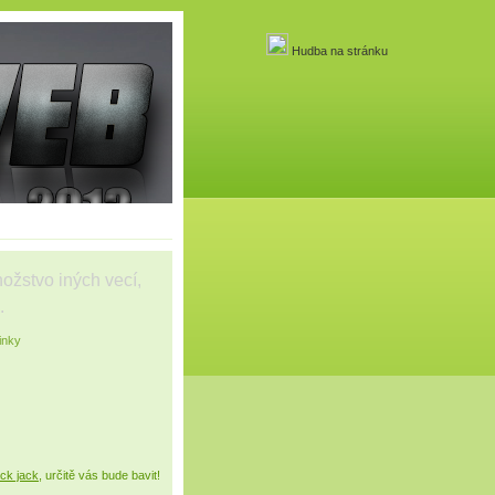
Hudba na stránku
nožstvo iných vecí,
é.
ack jack
, určitě vás bude bavit!