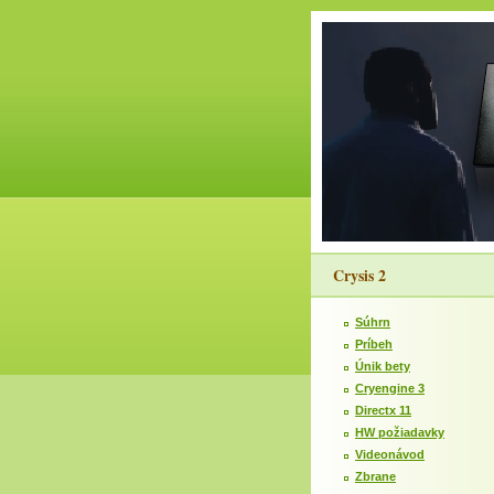
Crysis 2
Súhrn
Príbeh
Únik bety
Cryengine 3
Directx 11
HW požiadavky
Videonávod
Zbrane