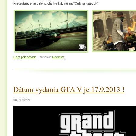
Pre zobrazenie celého článku kliknite na "Celý príspevok"
Celý příspěvek
|
Rubrika:
Novinky
Dátum vydania GTA V je 17.9.2013 !
26. 3. 2013