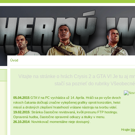
Úvod
Vitajte na stránke o hrách Crysis 2 a GTA V! Je tu aj m
stačí sa pozrieť do rubriky Všeobecn
05.04.2015
GTA V na PC vychádza už 14. Apríla. Hráči sa po vyše dvoch
rokoch čakania dočkajú značne vylepšenej grafiky oproti konzolám, heist
missií a drobných zlepšení hrateľností vrátane nástroja na tvorbu videí.
19.02.2015
: Stránka čiastočne revidovaná, kvôli presunu FTP hostingu.
Opravená hudba, čiastočne opravené odkazy a titulky v menu.
26.10.2014
: Novinkovač momentálne nieje dostupný.
Hrajte
bl