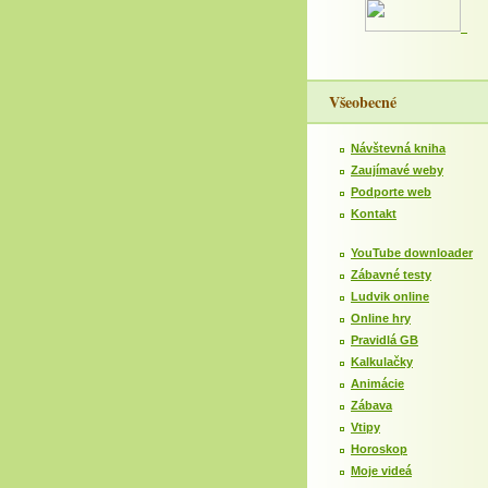
Všeobecné
Návštevná kniha
Zaujímavé weby
Podporte web
Kontakt
YouTube downloader
Zábavné testy
Ludvik online
Online hry
Pravidlá GB
Kalkulačky
Animácie
Zábava
Vtipy
Horoskop
Moje videá