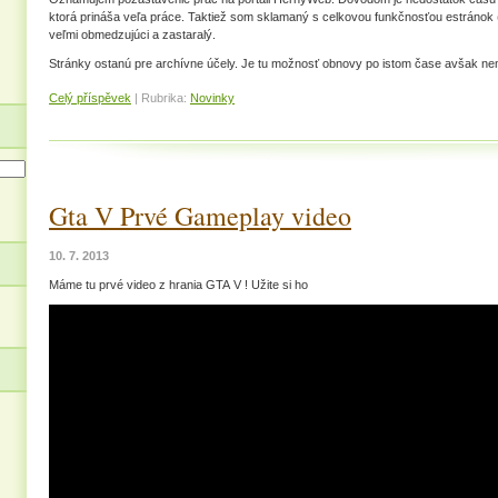
ktorá prináša veľa práce. Taktiež som sklamaný s celkovou funkčnosťou estránok
veľmi obmedzujúci a zastaralý.
Stránky ostanú pre archívne účely. Je tu možnosť obnovy po istom čase avšak n
Celý příspěvek
|
Rubrika:
Novinky
Gta V Prvé Gameplay video
10. 7. 2013
Máme tu prvé video z hrania GTA V ! Užite si ho