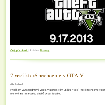
Celý příspěvek
|
Rubrika:
Novinky
7 vecí ktoré nechceme v GTA V
26. 3. 2013
Prinášam vám zaujímavé video, v ktorom vám ukážu 7 vecí, ktoré nechceme vidieť
monotónne misie alebo chabý výber lietadiel.