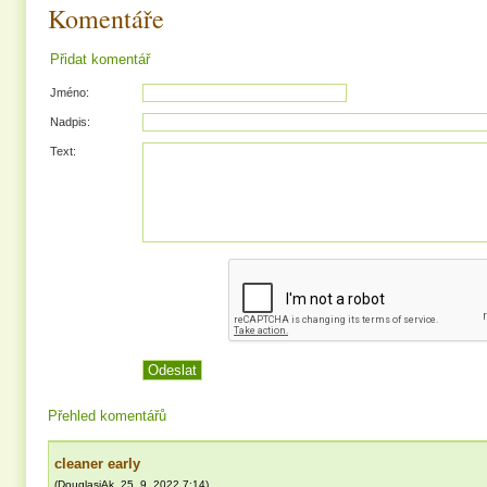
Komentáře
Přidat komentář
Jméno:
Nadpis:
Text:
Přehled komentářů
cleaner early
(
DouglasjAk
,
25. 9. 2022
7:14
)