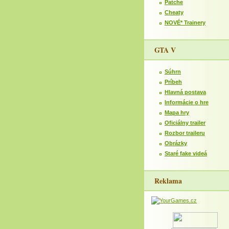
Patche
Cheaty
NOVÉ* Trainery
GTA V
Súhrn
Príbeh
Hlavná postava
Informácie o hre
Mapa hry
Oficiálny trailer
Rozbor traileru
Obrázky
Staré fake videá
Reklama