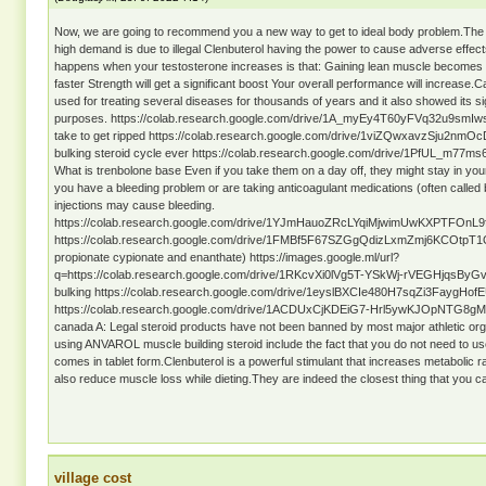
Now, we are going to recommend you a new way to get to ideal body problem.The re
high demand is due to illegal Clenbuterol having the power to cause adverse effec
happens when your testosterone increases is that: Gaining lean muscle becomes e
faster Strength will get a significant boost Your overall performance will increas
used for treating several diseases for thousands of years and it also showed its si
purposes. https://colab.research.google.com/drive/1A_myEy4T60yFVq32u9smIw
take to get ripped https://colab.research.google.com/drive/1viZQwxavzSju2n
bulking steroid cycle ever https://colab.research.google.com/drive/1PfUL_m7
What is trenbolone base Even if you take them on a day off, they might stay in you
you have a bleeding problem or are taking anticoagulant medications (often called b
injections may cause bleeding.
https://colab.research.google.com/drive/1YJmHauoZRcLYqiMjwimUwKXPTFOnL9fa 
https://colab.research.google.com/drive/1FMBf5F67SZGgQdizLxmZmj6KCOtpT1Qv
propionate cypionate and enanthate) https://images.google.ml/url?
q=https://colab.research.google.com/drive/1RKcvXi0lVg5T-YSkWj-rVEGHjqsByGv5 
bulking https://colab.research.google.com/drive/1eyslBXCIe480H7sqZi3FaygHofEU
https://colab.research.google.com/drive/1ACDUxCjKDEiG7-Hrl5ywKJOpNTG8gMR1
canada A: Legal steroid products have not been banned by most major athletic org
using ANVAROL muscle building steroid include the fact that you do not need to use
comes in tablet form.Clenbuterol is a powerful stimulant that increases metabolic 
also reduce muscle loss while dieting.They are indeed the closest thing that you can
village cost