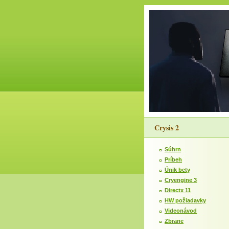
Crysis 2
Súhrn
Príbeh
Únik bety
Cryengine 3
Directx 11
HW požiadavky
Videonávod
Zbrane