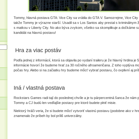
Tommy, hlavná postava GTA: Vice City sa vrátila do GTA V. Samozrejme, Vice City
takže Tommy je výrazne starší. Usadil sa v Los Santos aby prestal s kriminálnym živ
s matkou v Liberty City. No ako býva zvykom, všetko sa skomplikuje a dočkáme s
kandidát na hlavnú postavu!
Hra za viac postáv
Podľa jednej z informácií, ktorá sa objavila po vydaní traileru je že hlavný hrdina je
informácie hovorí že budeme hrať za 30 ročného afroameričana. Z toho vyplýva mo
počas hry. Alebo si na začiatku hry budeme môcť vybrať postavu, čo ovplivní aj prí
Iná / vlastná postava
Rockstars Games radi tají do poslednej chvíle a je tu párpercentná šanca že nám pr
Tommy a CJ budú len vedľajšie postavy pre ktoré budete plniť misie.
Niektorý hráči veria, že si budete môcť vytvoriť vlastnú postavu (podobne ako v hr
znamenalo že príbeh by bol príliš univerzálny.