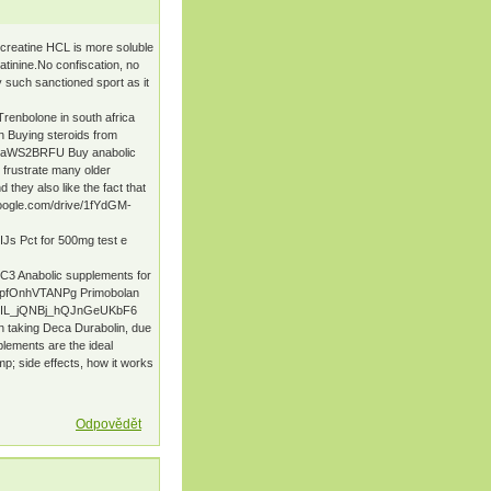
 creatine HCL is more soluble
eatinine.No confiscation, no
 such sanctioned sport as it
enbolone in south africa
Buying steroids from
wOaWS2BRFU Buy anabolic
o frustrate many older
 they also like the fact that
.google.com/drive/1fYdGM-
s Pct for 500mg test e
3 Anabolic supplements for
E_pfOnhVTANPg Primobolan
GXELIL_jQNBj_hQJnGeUKbF6
n taking Deca Durabolin, due
plements are the ideal
mp; side effects, how it works
Odpovědět