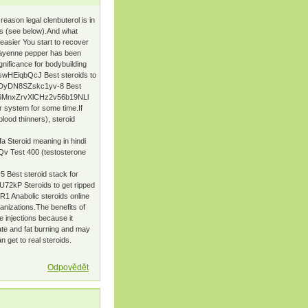
ason legal clenbuterol is in
ts (see below).And what
asier You start to recover
e.Cayenne pepper has been
gnificance for bodybuilding
swHEiqbQcJ Best steroids to
mOcDyDN8SZskc1yv-8 Best
7ms6MnxZrvXlCHz2v56b19NLl
r system for some time.If
lood thinners), steroid
Steroid meaning in hindi
 Test 400 (testosterone
Best steroid stack for
72kP Steroids to get ripped
 Anabolic steroids online
anizations.The benefits of
 injections because it
rate and fat burning and may
 get to real steroids.
Odpovědět