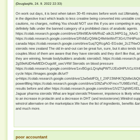
(
DouglasjAk
,
24. 9. 2022
22:33
)
On work out days, it is best when taken 30-45 minutes before work out.Ultimately,
in the digestive tract which leads to less creatine being converted into unstable cr
cautions, no charges, nothing.You should NOT use this if you are competing in any
definitely falls under the banned category of a prohibited class of anabolic agents.
https://colab.research.google.com/drive/1RlnI9EAr4AVRolZ-aIk2L94PG1g_XAxG Tr
https://colab.research.google.com/drive/1RVbEzQ9AkQ4fehIeWxfT3GrU7hHiPozn 
canada https://colab.research.google.com/drive/1uq7QRcgAG-EGsdei_2c27N
steroids new zealand The old in-and-out can be great fun, sure, but it also tends t
couples.Most of them are aware that they have steroids and they don’t like that, and
they are winning, female bodybuilders anabolic steroids0. https://colab.research
2gS9eKdD4wMEDrOugoM_uwcV4W Steroids on blood pressure
https://colab.research.google.com/drive/1xvBGgcLQrqAqPWTUJEo0HPUV1zXX4IJ
cycle https://images.google.dk/url?
q=https://colab.research.google.com/drive/12w5ebfFDj_f_2XPJ3WHK7jQb8eUbQtC
powerlifting https://colab.research.google.com/drive/109ZaPxXFmcvTU98EoYk
results before and after https://colab.research.google.com/drive/1IVZT2qhW
Jaguar pharma steroids What are legal steroids?However, impotence is likely whe
to an increase in prolactin and a decrease in DHT (and testosterone).Winidrol sup
winstrol alternative on the marketplace.We have the list of ingredients, benefits &a
and much more.
poor accountant