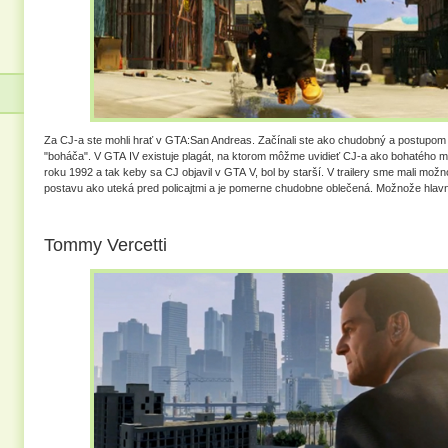
Za CJ-a ste mohli hrať v GTA:San Andreas. Začínali ste ako chudobný a postupom 
"boháča". V GTA IV existuje plagát, na ktorom môžme uvidieť CJ-a ako bohatého
roku 1992 a tak keby sa CJ objavil v GTA V, bol by starší. V trailery sme mali mož
postavu ako uteká pred policajtmi a je pomerne chudobne oblečená. Možnože hlav
Tommy Vercetti