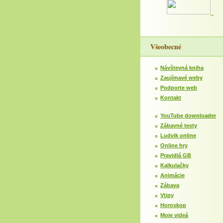
Všeobecné
Návštevná kniha
Zaujímavé weby
Podporte web
Kontakt
YouTube downloader
Zábavné testy
Ludvik online
Online hry
Pravidlá GB
Kalkulačky
Animácie
Zábava
Vtipy
Horoskop
Moje videá