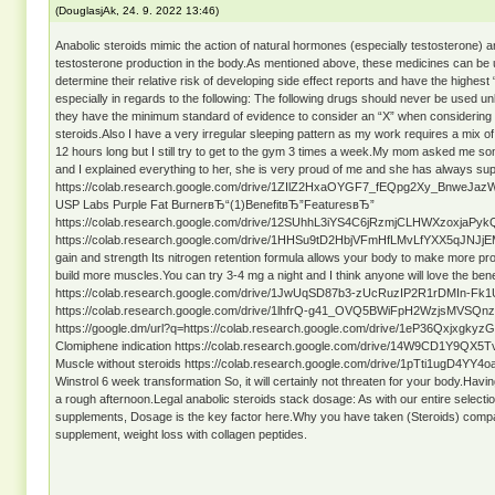
(
DouglasjAk
,
24. 9. 2022
13:46
)
Anabolic steroids mimic the action of natural hormones (especially testosterone) a
testosterone production in the body.As mentioned above, these medicines can be u
determine their relative risk of developing side effect reports and have the highest 
especially in regards to the following: The following drugs should never be used un
they have the minimum standard of evidence to consider an “X” when considering th
steroids.Also I have a very irregular sleeping pattern as my work requires a mix of
12 hours long but I still try to get to the gym 3 times a week.My mom asked me s
and I explained everything to her, she is very proud of me and she has always sup
https://colab.research.google.com/drive/1ZIlZ2HxaOYGF7_fEQpg2Xy_BnweJazW-
USP Labs Purple Fat BurnerвЂ“(1)BenefitвЂ”FeaturesвЂ”
https://colab.research.google.com/drive/12SUhhL3iYS4C6jRzmjCLHWXzoxjaPykQ 
https://colab.research.google.com/drive/1HHSu9tD2HbjVFmHfLMvLfYXX5qJNJjEM 
gain and strength Its nitrogen retention formula allows your body to make more pro
build more muscles.You can try 3-4 mg a night and I think anyone will love the bene
https://colab.research.google.com/drive/1JwUqSD87b3-zUcRuzIP2R1rDMIn-Fk1
https://colab.research.google.com/drive/1lhfrQ-g41_OVQ5BWiFpH2WzjsMVSQnzP
https://google.dm/url?q=https://colab.research.google.com/drive/1eP36Qxj
Clomiphene indication https://colab.research.google.com/drive/14W9CD1Y9QX
Muscle without steroids https://colab.research.google.com/drive/1pTti1ugD4
Winstrol 6 week transformation So, it will certainly not threaten for your body.Hav
a rough afternoon.Legal anabolic steroids stack dosage: As with our entire selectio
supplements, Dosage is the key factor here.Why you have taken (Steroids) compa
supplement, weight loss with collagen peptides.