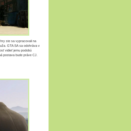
hry ste sa vypracovali na
 muža. GTA:SA sa odohráva v
nosť vidieť jemu podobú
ná postava bude práve CJ.