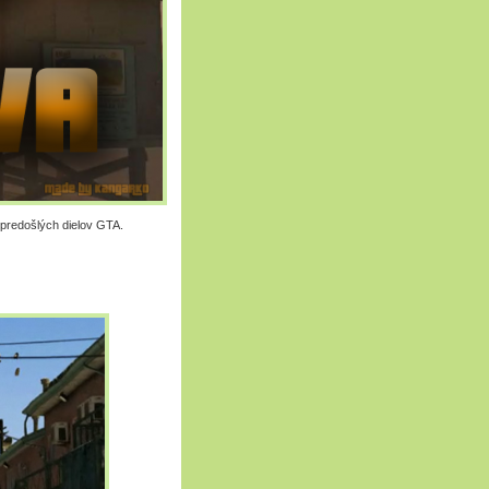
 predošlých dielov GTA.