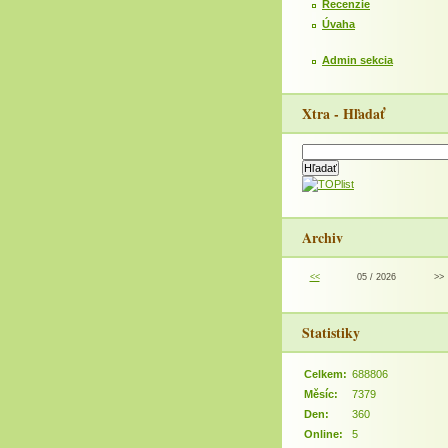
Recenzie
Úvaha
Admin sekcia
Xtra - Hľadať
Archiv
<<
05 / 2026
>>
Statistiky
Celkem:
688806
Měsíc:
7379
Den:
360
Online:
5