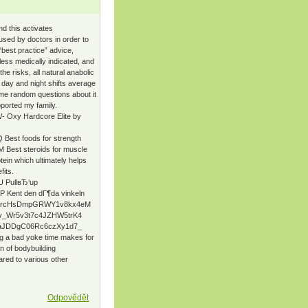
nd this activates
sed by doctors in order to
“best practice” advice,
less medically indicated, and
e risks, all natural anabolic
 day and night shifts average
ome random questions about it
ported my family.
 Oxy Hardcore Elite by
Best foods for strength
Best steroids for muscle
tein which ultimately helps
fits.
U PullвЂ‘up
 Kent den dГ¶da vinkeln
xgkyzGrcHsDmpGRWY1v8kx4eM
5Tv_Wr5v3t7c4JZHW5trK4
YY4oaJDDgC06Rc6czXy1d7_
ing a bad yoke time makes for
n of bodybuilding
red to various other
Odpovědět