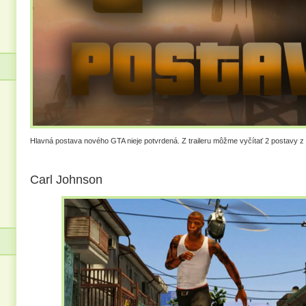
Hlavná postava nového GTA nieje potvrdená. Z traileru môžme vyčítať 2 postavy z
Carl Johnson