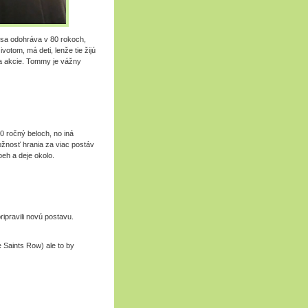
 sa odohráva v 80 rokoch,
otom, má deti, lenže tie žijú
a akcie. Tommy je vážny
 50 ročný beloch, no iná
žnosť hrania za viac postáv
beh a deje okolo.
ipravili novú postavu.
e Saints Row) ale to by