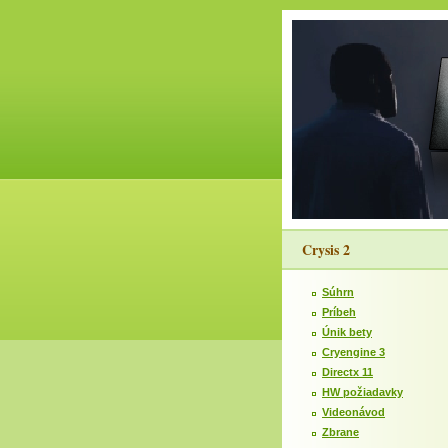
Crysis 2
Súhrn
Príbeh
Únik bety
Cryengine 3
Directx 11
HW požiadavky
Videonávod
Zbrane