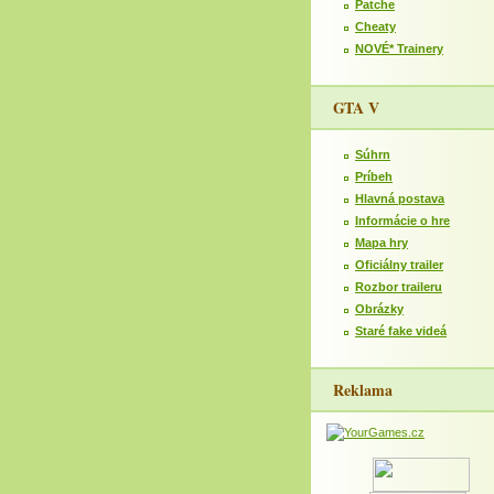
Patche
Cheaty
NOVÉ* Trainery
GTA V
Súhrn
Príbeh
Hlavná postava
Informácie o hre
Mapa hry
Oficiálny trailer
Rozbor traileru
Obrázky
Staré fake videá
Reklama