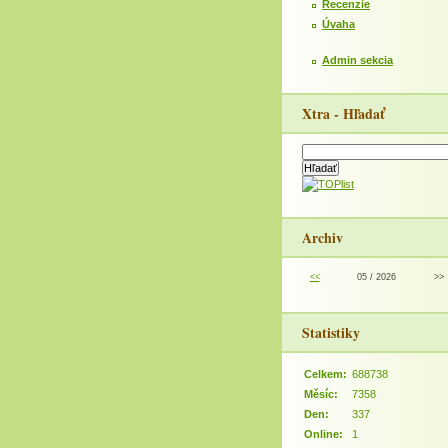
Recenzie
Úvaha
Admin sekcia
Xtra - Hľadať
Archiv
<<
05 / 2026
>>
Statistiky
Celkem:
688738
Měsíc:
7358
Den:
337
Online:
1