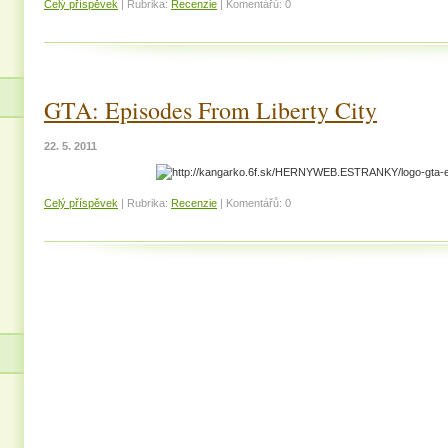
Celý příspěvek
|
Rubrika:
Recenzie
|
Komentářů:
0
GTA: Episodes From Liberty City
22. 5. 2011
Celý příspěvek
|
Rubrika:
Recenzie
|
Komentářů:
0