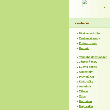
Všeobecné
Návštevná kniha
Zaujímavé weby
Podporte web
Kontakt
YouTube downloader
Zábavné testy
Ludvik online
Online hry
Pravidlá GB
Kalkulačky
Animácie
Zábava
Vtipy
Horoskop
Moje videá