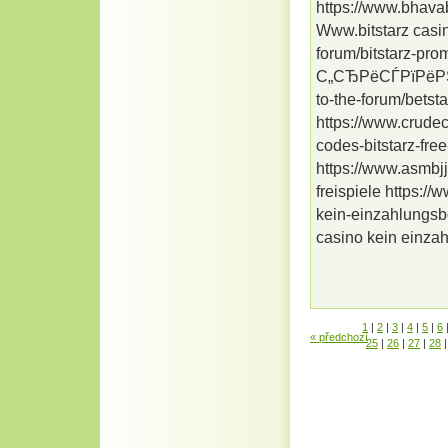
https://www.bhava
Www.bitstarz casi
forum/bitstarz-pr
С„СЂРёСЃРїРёРЅС‹
to-the-forum/betst
https://www.crudec
codes-bitstarz-fr
https://www.asmbjj
freispiele https:/
kein-einzahlungsb
casino kein einz
1
|
2
|
3
|
4
|
5
|
6
« předchozí
25
|
26
|
27
|
28
|