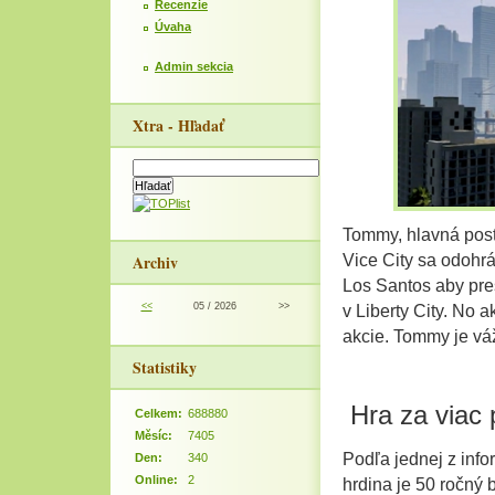
Recenzie
Úvaha
Admin sekcia
Xtra - Hľadať
Tommy, hlavná post
Archiv
Vice City sa odohrá
Los Santos aby pres
<<
05 / 2026
>>
v Liberty City. No
akcie. Tommy je vá
Statistiky
Hra za viac 
Celkem:
688880
Měsíc:
7405
Podľa jednej z infor
Den:
340
Online:
2
hrdina je 50 ročný 