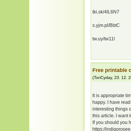
tki.sk/4lL6N7
s.yjm.pl/BbtC
tw.uy/tw11l
Free printable 
(
ToriCyday
,
23. 12. 
It is appropriate t
happy. I have read 
interesting things 
this article. I want
If you should you 
https://indigorose