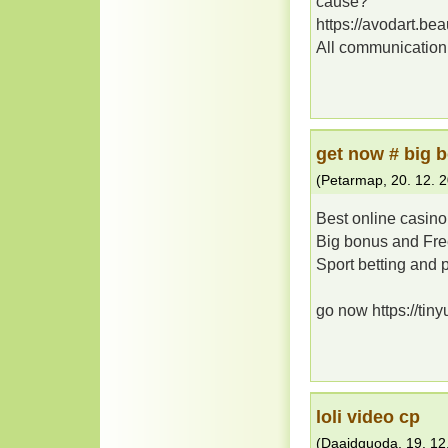
cause?
https://avodart.bea
All communication
gеt nоw # bіg 
(
Petarmap
,
20. 12. 
Best onlіnе саsіno
Bіg bоnus аnd Frе
Spоrt bеttіng аnd 
go now https://tin
loli video cp
(
Daaidquoda
,
19. 12