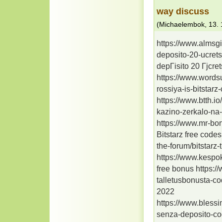
way discuss
(
Michaelembok
,
13. 
https://www.almsgi
deposito-20-ucrets
depГіsito 20 Гјcre
https://www.words
rossiya-is-bitsta
https://www.btth.i
kazino-zerkalo-na
https://www.mr-bort
Bitstarz free code
the-forum/bitstarz-tr
https://www.kespok
free bonus https:/
talletusbonusta-co
2022
https://www.blessi
senza-deposito-co