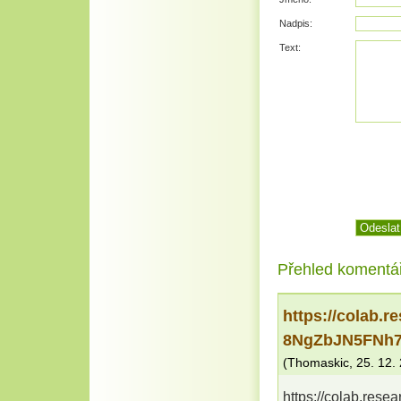
Nadpis:
Text:
Přehled komentá
https://colab.
8NgZbJN5FNh7
(
Thomaskic
,
25. 12.
https://colab.re