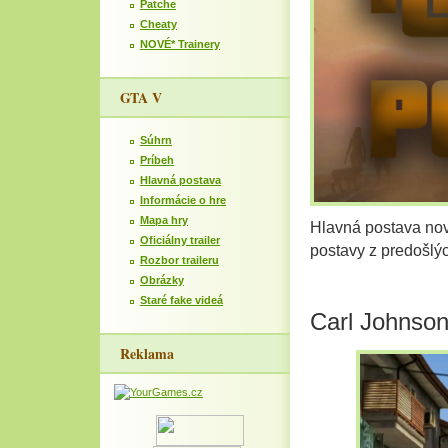
Patche
Cheaty
NOVÉ* Trainery
GTA V
Súhrn
Príbeh
Hlavná postava
Informácie o hre
Mapa hry
Hlavná postava nov
Oficiálny trailer
postavy z predošlý
Rozbor traileru
Obrázky
Staré fake videá
Carl Johnso
Reklama