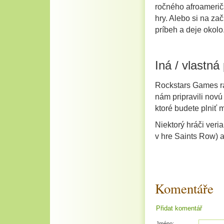
ročného afroamerič
hry. Alebo si na za
príbeh a deje okolo
Iná / vlastná
Rockstars Games rad
nám pripravili nov
ktoré budete plniť m
Niektorý hráči veri
v hre Saints Row) a
Komentáře
Přidat komentář
Jméno: