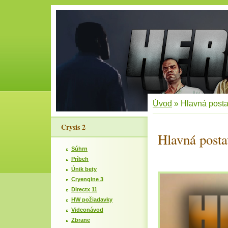
Úvod
»
Hlavná post
Crysis 2
Hlavná posta
Súhrn
Príbeh
Únik bety
Cryengine 3
Directx 11
HW požiadavky
Videonávod
Zbrane