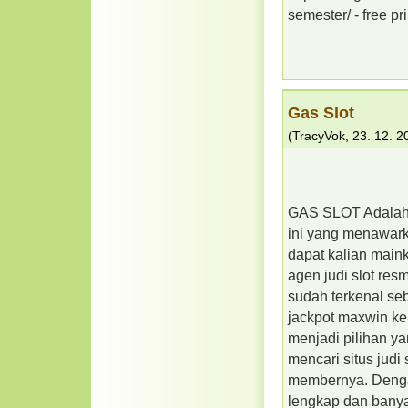
semester/ - free p
Gas Slot
(
TracyVok
,
23. 12. 2
GAS SLOT Adalah, s
ini yang menawark
dapat kalian main
agen judi slot res
sudah terkenal se
jackpot maxwin ke
menjadi pilihan 
mencari situs judi
membernya. Dengan
lengkap dan banyak