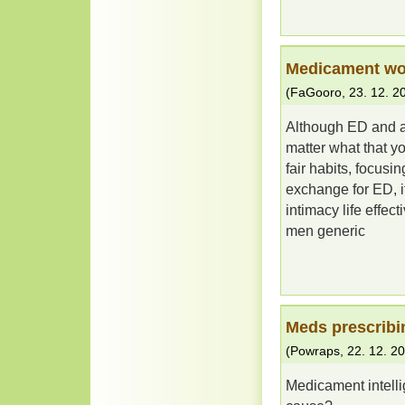
Medicament wor
(
FaGooro
,
23. 12. 2
Although ED and ag
matter what that yo
fair habits, focus
exchange for ED, it
intimacy life effect
men generic
Meds prescribin
(
Powraps
,
22. 12. 2
Medicament intelli