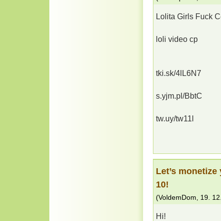
Lolita Girls Fuck C
loli video cp
tki.sk/4lL6N7
s.yjm.pl/BbtC
tw.uy/tw11l
Let’s monetize
10!
(
VoldemDom
,
19. 12
Hi!