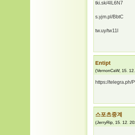
tki.sk/4lL6N7
s.yjm.pl/BbtC
tw.uy/tw11l
Entipt
(
VernonCaW
,
15. 12
https://telegra.ph
스포츠중계
(
JerryRip
,
15. 12. 2