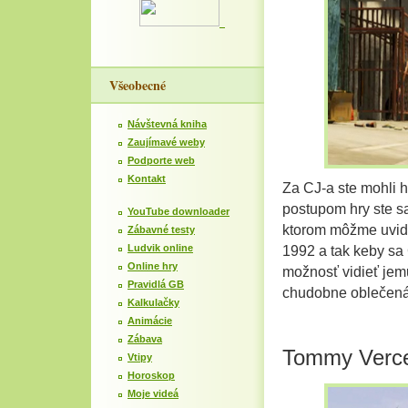
Všeobecné
Návštevná kniha
Zaujímavé weby
Podporte web
Kontakt
Za CJ-a ste mohli 
postupom hry ste sa
YouTube downloader
ktorom môžme uvid
Zábavné testy
Ludvik online
1992 a tak keby sa C
Online hry
možnosť vidieť jem
Pravidlá GB
chudobne oblečená
Kalkulačky
Animácie
Zábava
Tommy Verce
Vtipy
Horoskop
Moje videá