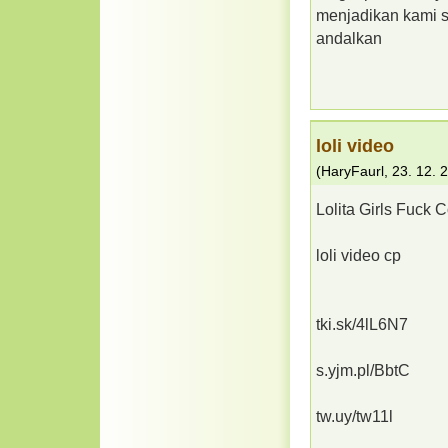
menjadikan kami se
andalkan
loli video
(
HaryFaurl
,
23. 12. 
Lolita Girls Fuck C
loli video cp
tki.sk/4lL6N7
s.yjm.pl/BbtC
tw.uy/tw11l