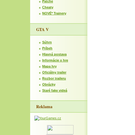
Patche
Cheaty
NOVÉ* Trainery
GTA V
Súhrn
Príbeh
Hlavná postava
Informácie o hre
Mapa hry
Oficiálny trailer
Rozbor traileru
Obrázky
Staré fake videá
Reklama