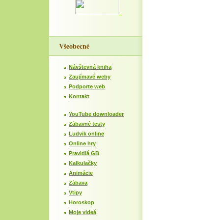
Všeobecné
Návštevná kniha
Zaujímavé weby
Podporte web
Kontakt
YouTube downloader
Zábavné testy
Ludvik online
Online hry
Pravidlá GB
Kalkulačky
Animácie
Zábava
Vtipy
Horoskop
Moje videá