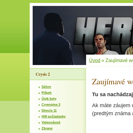
Úvod
»
Zaujímavé w
Crysis 2
Zaujímavé w
Súhrn
Príbeh
Tu sa nachádzaj
Únik bety
Ak máte záujem o
Cryengine 3
Directx 11
(predtým známa a
HW požiadavky
Videonávod
Zbrane