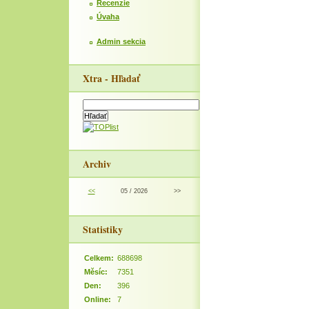
Recenzie
Úvaha
Admin sekcia
Xtra - Hľadať
Archiv
<<
05 / 2026
>>
Statistiky
Celkem:
688698
Měsíc:
7351
Den:
396
Online:
7