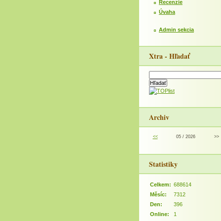
Recenzie
Úvaha
Admin sekcia
Xtra - Hľadať
Archiv
<<
05 / 2026
>>
Statistiky
Celkem:
688614
Měsíc:
7312
Den:
396
Online:
1