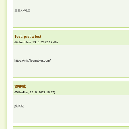
토토사이트
Test, just a test
(
RichardJem
,
23. 8. 2022
19:46
)
https://mixfilesmaker.com/
娛樂城
(
Willardbet
,
23. 8. 2022
18:37
)
娛樂城