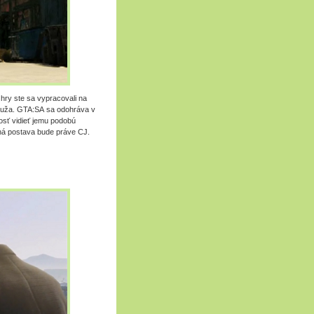
hry ste sa vypracovali na
 muža. GTA:SA sa odohráva v
nosť vidieť jemu podobú
ná postava bude práve CJ.