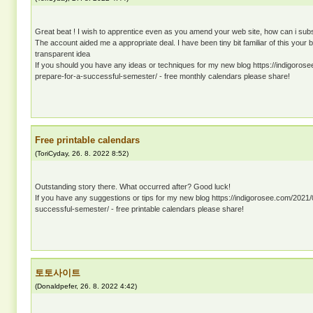
Great beat ! I wish to apprentice even as you amend your web site, how can i sub
The account aided me a appropriate deal. I have been tiny bit familiar of this your
transparent idea
If you should you have any ideas or techniques for my new blog https://indigoros
prepare-for-a-successful-semester/ - free monthly calendars please share!
Free printable calendars
(
ToriCyday
,
26. 8. 2022
8:52
)
Outstanding story there. What occurred after? Good luck!
If you have any suggestions or tips for my new blog https://indigorosee.com/2021
successful-semester/ - free printable calendars please share!
토토사이트
(
Donaldpefer
,
26. 8. 2022
4:42
)