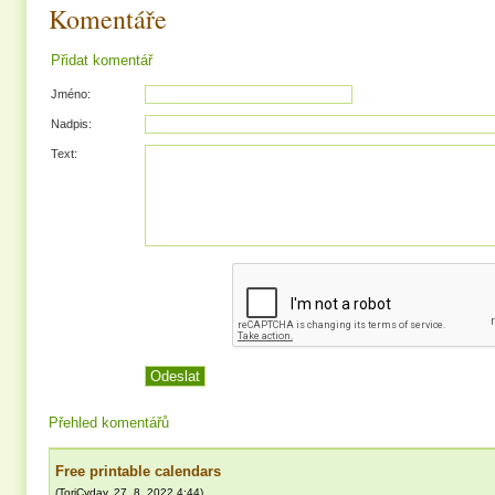
Komentáře
Přidat komentář
Jméno:
Nadpis:
Text:
Přehled komentářů
Free printable calendars
(
ToriCyday
,
27. 8. 2022
4:44
)