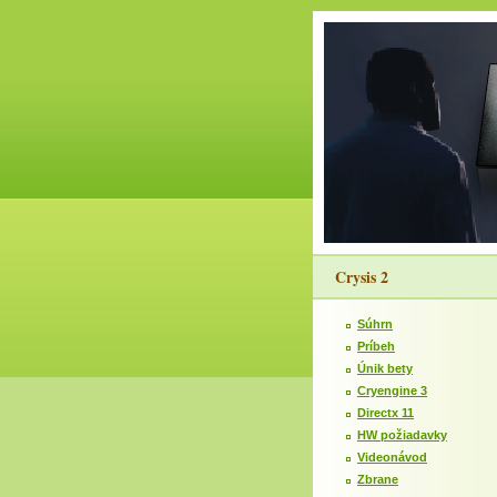
Crysis 2
Súhrn
Príbeh
Únik bety
Cryengine 3
Directx 11
HW požiadavky
Videonávod
Zbrane