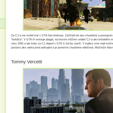
Za CJ-a ste mohli hrať v GTA:San Andreas. Začínali ste ako chudobný a postupom 
"boháča". V GTA IV existuje plagát, na ktorom môžme uvidieť CJ-a ako bohatého
roku 1992 a tak keby sa CJ objavil v GTA V, bol by starší. V trailery sme mali mož
postavu ako uteká pred policajtmi a je pomerne chudobne oblečená. Možnože hlav
Tommy Vercetti