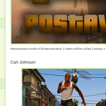
Hlavná postava nového GTA nieje potvrdená. Z traileru môžme vyčítať 2 postavy z
Carl Johnson