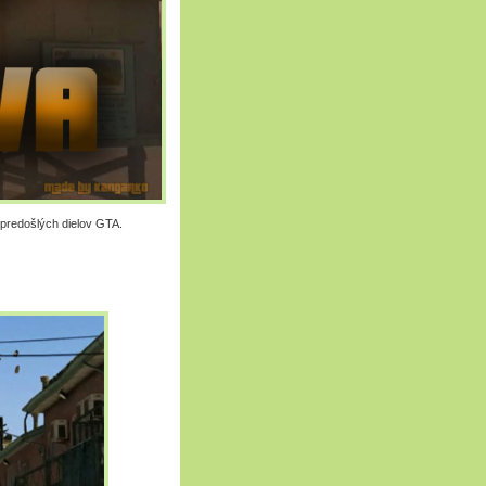
 predošlých dielov GTA.