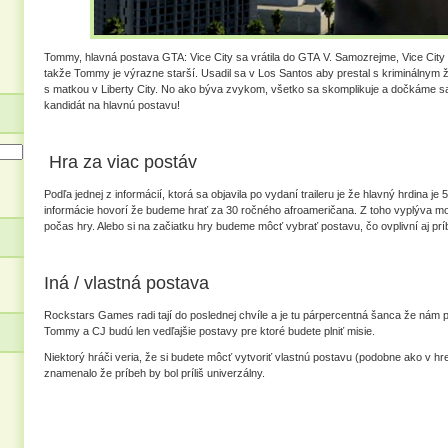
Tommy, hlavná postava GTA: Vice City sa vrátila do GTA V. Samozrejme, Vice City
takže Tommy je výrazne starší. Usadil sa v Los Santos aby prestal s kriminálnym živ
s matkou v Liberty City. No ako býva zvykom, všetko sa skomplikuje a dočkáme s
kandidát na hlavnú postavu!
Hra za viac postáv
Podľa jednej z informácií, ktorá sa objavila po vydaní traileru je že hlavný hrdina je
informácie hovorí že budeme hrať za 30 ročného afroameričana. Z toho vyplýva mo
počas hry. Alebo si na začiatku hry budeme môcť vybrať postavu, čo ovplivní aj prí
Iná / vlastná postava
Rockstars Games radi tají do poslednej chvíle a je tu párpercentná šanca že nám pr
Tommy a CJ budú len vedľajšie postavy pre ktoré budete plniť misie.
Niektorý hráči veria, že si budete môcť vytvoriť vlastnú postavu (podobne ako v hr
znamenalo že príbeh by bol príliš univerzálny.