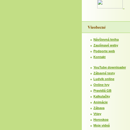
Všeobecné
Návštevná kniha
Zaujímavé weby
Podporte web
Kontakt
YouTube downloader
Zábavné testy
Ludvik online
Online hry
Pravidlá GB
Kalkulačky
Animácie
Zábava
Vtipy
Horoskop
Moje videá