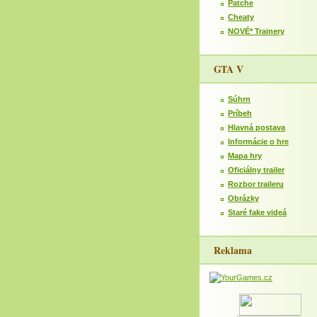
Patche
Cheaty
NOVÉ* Trainery
GTA V
Súhrn
Príbeh
Hlavná postava
Informácie o hre
Mapa hry
Oficiálny trailer
Rozbor traileru
Obrázky
Staré fake videá
Reklama