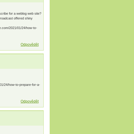
scribe for a weblog web site?
 broadcast offered shiny
ee.com/2021/01/24/how-to-
Odpovědět
/01/24/how-to-prepare-for-a-
Odpovědět