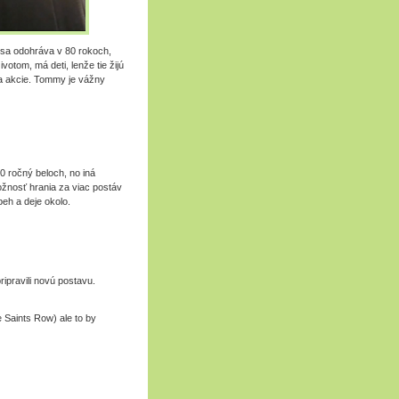
 sa odohráva v 80 rokoch,
otom, má deti, lenže tie žijú
a akcie. Tommy je vážny
 50 ročný beloch, no iná
žnosť hrania za viac postáv
beh a deje okolo.
ipravili novú postavu.
e Saints Row) ale to by