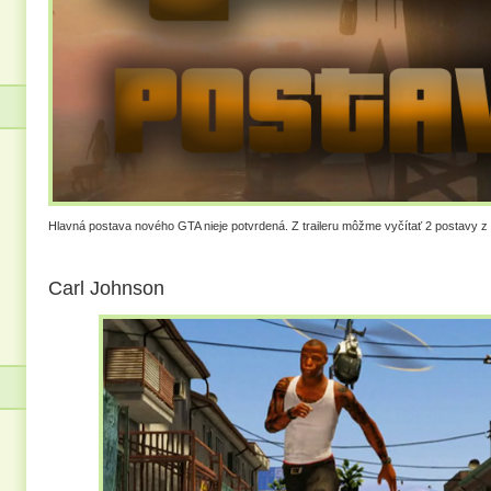
Hlavná postava nového GTA nieje potvrdená. Z traileru môžme vyčítať 2 postavy z
Carl Johnson