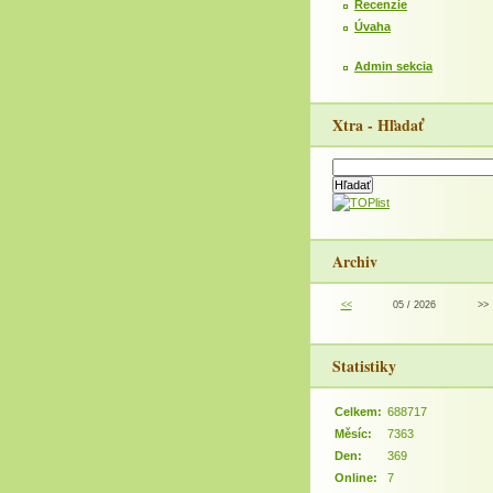
Recenzie
Úvaha
Admin sekcia
Xtra - Hľadať
Archiv
<<
05 / 2026
>>
Statistiky
Celkem:
688717
Měsíc:
7363
Den:
369
Online:
7