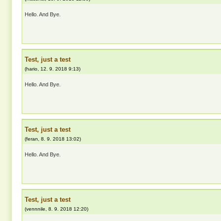
Hello. And Bye.
Test, just a test
(
hario
,
12. 9. 2018
9:13
)
Hello. And Bye.
Test, just a test
(
feran
,
8. 9. 2018
13:02
)
Hello. And Bye.
Test, just a test
(
vennnile
,
8. 9. 2018
12:20
)