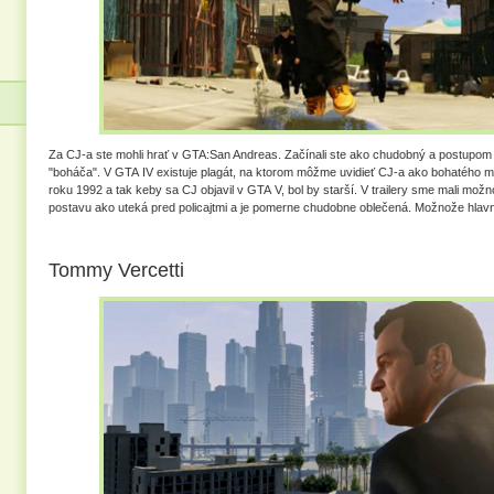
Za CJ-a ste mohli hrať v GTA:San Andreas. Začínali ste ako chudobný a postupom 
"boháča". V GTA IV existuje plagát, na ktorom môžme uvidieť CJ-a ako bohatého
roku 1992 a tak keby sa CJ objavil v GTA V, bol by starší. V trailery sme mali mož
postavu ako uteká pred policajtmi a je pomerne chudobne oblečená. Možnože hlav
Tommy Vercetti