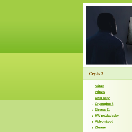
Crysis 2
Súhrn
Príbeh
Únik bety
Cryengine 3
Directx 11
HW požiadavky
Videonávod
Zbrane