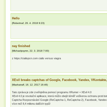
Hello
(
Robertnaf
,
26. 4. 2018
9:23
)
nay finished
(
Michaelpsymn
,
22. 3. 2018
7:00
)
z https://cialispcn.com cialis versus viagra
XEvil breaks captchas of Google, Facebook, Yandex, VKontakte,
(
Mashatralf
,
16. 12. 2017
16:46
)
Tato zpráva je zde zveřejněna pomocí programu XRumer + XEvil 4.0
XEvil 4.0 je revoluční aplikace, která může obejít téměř veškerou ochranu proti bo
Captcha Rozpoznávání Google (ReCaptcha-1, ReCaptcha-2), Facebook, Yandex
více než 8,4 milionu dalších typů!