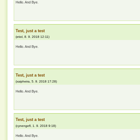
Hello. And Bye.
Test, just a test
(
etiol
,
8. 9. 2018
12:11
)
Hello. And Bye.
Test, just a test
(
xaipheira
,
5. 9. 2018
17:28
)
Hello. And Bye.
Test, just a test
(
cynengefl
,
1. 9. 2018
9:18
)
Hello. And Bye.