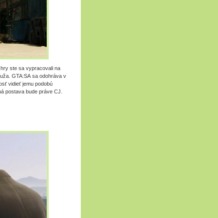
hry ste sa vypracovali na
 muža. GTA:SA sa odohráva v
nosť vidieť jemu podobú
ná postava bude práve CJ.