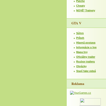
Patche
Cheaty
NOVÉ* Trainery
GTA V
Súhrn
Príbeh
Hlavná postava
Informácie o hre
Mapa hry
Oficiálny trailer
Rozbor traileru
Obrázky
Staré fake videá
Reklama