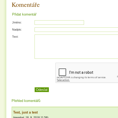
Komentáře
Přidat komentář
Jméno:
Nadpis:
Text:
Přehled komentářů
Test, just a test
(
masshal
,
18. 9. 2018
11:58
)