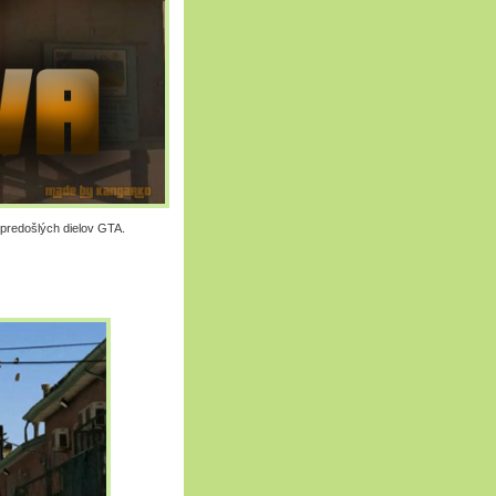
 predošlých dielov GTA.