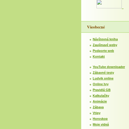
Všeobecné
Návštevná kniha
Zaujímavé weby
Podporte web
Kontakt
YouTube downloader
Zábavné testy
Ludvik online
Online hry
Pravidlá GB
Kalkulačky
Animácie
Zábava
Vtipy
Horoskop
Moje videá