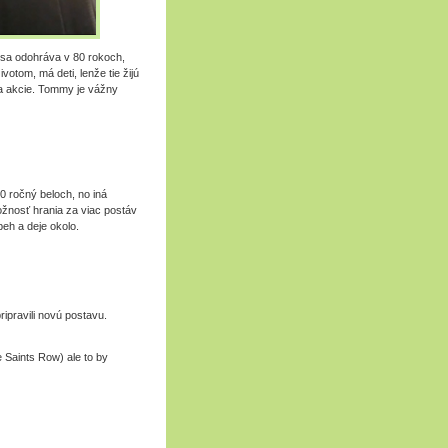
 sa odohráva v 80 rokoch,
otom, má deti, lenže tie žijú
a akcie. Tommy je vážny
 50 ročný beloch, no iná
žnosť hrania za viac postáv
beh a deje okolo.
ipravili novú postavu.
e Saints Row) ale to by