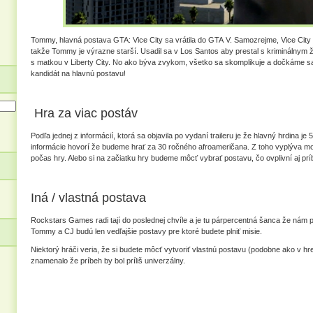
Tommy, hlavná postava GTA: Vice City sa vrátila do GTA V. Samozrejme, Vice City
takže Tommy je výrazne starší. Usadil sa v Los Santos aby prestal s kriminálnym živ
s matkou v Liberty City. No ako býva zvykom, všetko sa skomplikuje a dočkáme s
kandidát na hlavnú postavu!
Hra za viac postáv
Podľa jednej z informácií, ktorá sa objavila po vydaní traileru je že hlavný hrdina je
informácie hovorí že budeme hrať za 30 ročného afroameričana. Z toho vyplýva mo
počas hry. Alebo si na začiatku hry budeme môcť vybrať postavu, čo ovplivní aj prí
Iná / vlastná postava
Rockstars Games radi tají do poslednej chvíle a je tu párpercentná šanca že nám pr
Tommy a CJ budú len vedľajšie postavy pre ktoré budete plniť misie.
Niektorý hráči veria, že si budete môcť vytvoriť vlastnú postavu (podobne ako v hr
znamenalo že príbeh by bol príliš univerzálny.