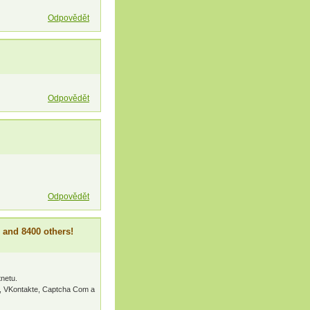
Odpovědět
Odpovědět
Odpovědět
 and 8400 others!
tnetu.
, VKontakte, Captcha Com a