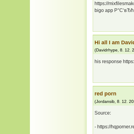
https://mixfilesma
bigo app Р°С‘вЂћ
Hi all I am Dav
(
Davidrhype
,
8. 12. 
his response https
red porn
(
Jordansib
,
8. 12. 2
Source:
- https://hqporner.r