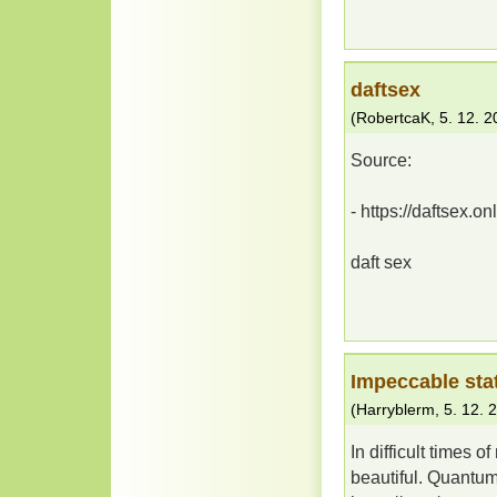
daftsex
(
RobertcaK
,
5. 12. 
Source:
- https://daftsex.onl
daft sex
Impeccable sta
(
Harryblerm
,
5. 12. 
In difficult times 
beautiful. Quantum