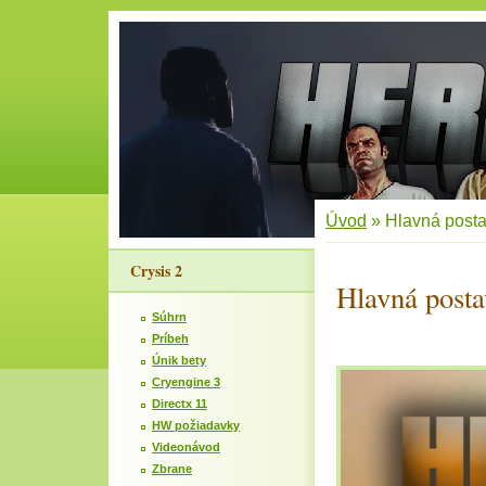
Úvod
»
Hlavná post
Crysis 2
Hlavná posta
Súhrn
Príbeh
Únik bety
Cryengine 3
Directx 11
HW požiadavky
Videonávod
Zbrane