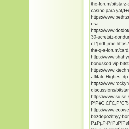
the-forum/bitstarz
casino para yatД
https://www.bethtz
usa
https://www.dotdot
30-ucretsiz-dondur
dГ¶ndГјrme https:
the-q-a-forum/card
https://www.shahy
bonuskod-vip-bitst
https://www.ktechne
affilate Highest rtp
https://www.rocky
discussions/bitstar
https://www.suise
Р‘РёС‚СЃС‚Р°С
https://www.ecowee
bezdepozitnyy-bonu
Р±РµР·РґРµРїРѕ