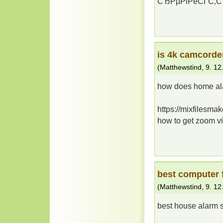
СЂРµРіРёСЃС‚С
is 4k camcorder
(
Matthewstind
,
9. 12
how does home al
https://mixfilesma
how to get zoom v
best computer f
(
Matthewstind
,
9. 12
best house alarm 