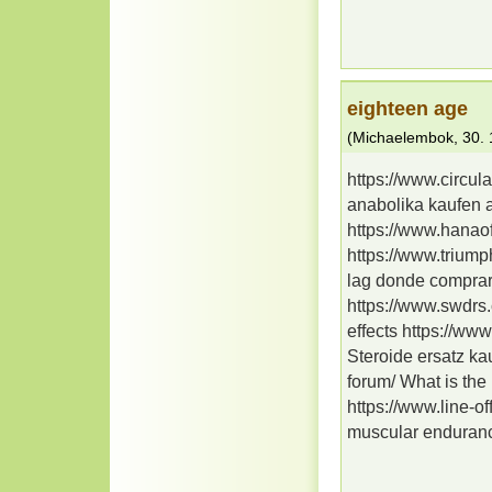
eighteen age
(
Michaelembok
,
30. 
https://www.circul
anabolika kaufen 
https://www.hanaof
https://www.triump
lag donde comprar
https://www.swdrs
effects https://ww
Steroide ersatz ka
forum/ What is the
https://www.line-o
muscular enduran