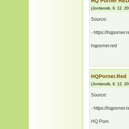
HQ Porner RE
(
Jordansib
,
6. 12. 2
Source:
- https://hqporner.r
hqporner.red
HQPorner.Red
(
Jordansib
,
6. 12. 2
Source:
- https://hqporner.r
HQ Porn