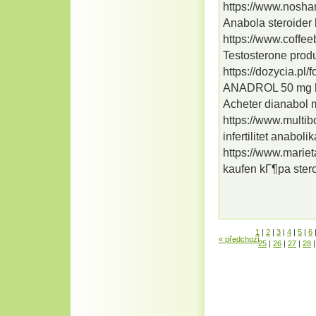
https://www.nosha
Anabola steroider
https://www.coffee
Testosterone produ
https://dozycia.pl
ANADROL 50 mg htt
Acheter dianabol 
https://www.multib
infertilitet anaboli
https://www.mariet
kaufen kГ¶pa stero
1
|
2
|
3
|
4
|
5
|
6
« předchozí
25
|
26
|
27
|
28
|