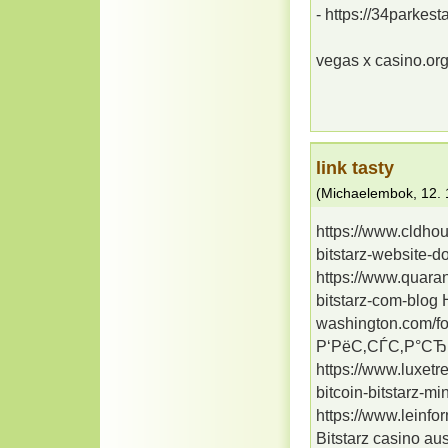
- https://34parkes
vegas x casino.or
link tasty
(
Michaelembok
,
12. 
https://www.cldho
bitstarz-website-
https://www.quaran
bitstarz-com-blog 
washington.com/fo
Р‘РёС‚СЃС‚Р°СЂ
https://www.luxetre
bitcoin-bitstarz-mi
https://www.leinfo
Bitstarz casino au