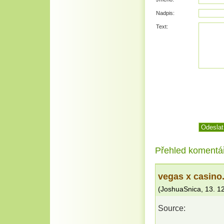
Nadpis:
Text:
Přehled komentá
vegas x casino
(
JoshuaSnica
,
13. 1
Source: