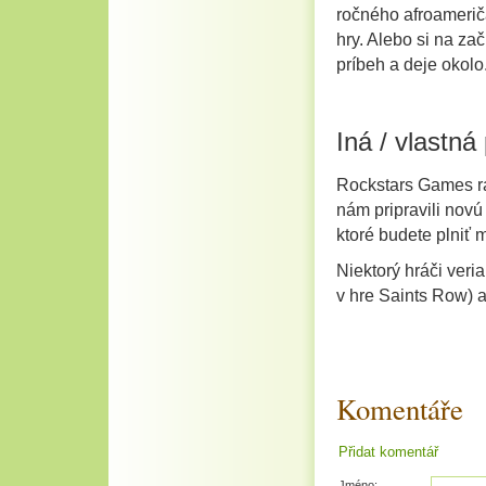
ročného afroamerič
hry. Alebo si na za
príbeh a deje okolo
Iná / vlastná
Rockstars Games rad
nám pripravili nov
ktoré budete plniť m
Niektorý hráči veri
v hre Saints Row) a
Komentáře
Přidat komentář
Jméno: