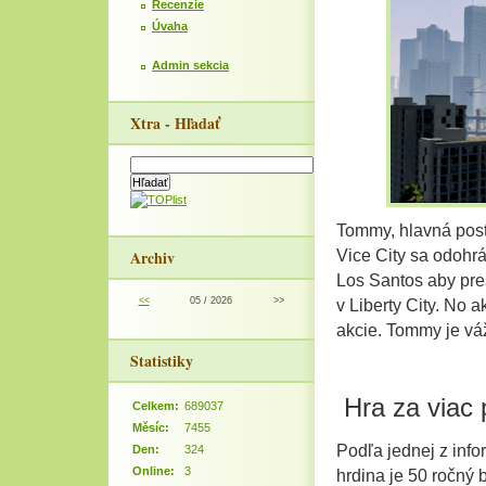
Recenzie
Úvaha
Admin sekcia
Xtra - Hľadať
Tommy, hlavná post
Archiv
Vice City sa odohrá
Los Santos aby pres
<<
05 / 2026
>>
v Liberty City. No
akcie. Tommy je vá
Statistiky
Hra za viac 
Celkem:
689037
Měsíc:
7455
Podľa jednej z infor
Den:
324
Online:
3
hrdina je 50 ročný 