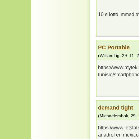
10 e lotto immedia
PC Portable
(
WilliamTig
,
29. 11. 
https://www.mytek.
tunisie/smartphon
demand tight
(
Michaelembok
,
29. 
https://www.letsta
anadrol en mexico 