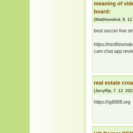
meaning of vid
board:
(
Matthewstind
,
8. 12
best soccer live st
https://mixfilesma
cam chat app revi
real estate croa
(
JerryRip
,
7. 12. 202
https://rg8888.org