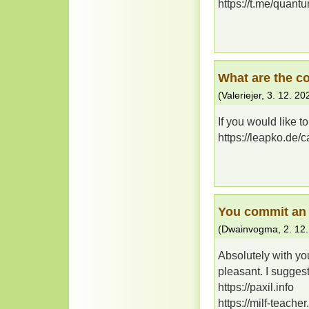
https://t.me/quan
What are the c
(
Valeriejer
,
3. 12. 20
If you would like t
https://leapko.de/
You commit an e
(
Dwainvogma
,
2. 12
Absolutely with you
pleasant. I suggest
https://paxil.info
https://milf-teache