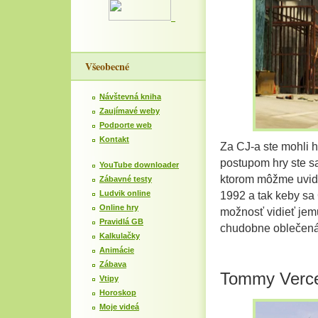
Všeobecné
Návštevná kniha
Zaujímavé weby
Podporte web
Kontakt
Za CJ-a ste mohli 
postupom hry ste sa
YouTube downloader
ktorom môžme uvid
Zábavné testy
Ludvik online
1992 a tak keby sa C
Online hry
možnosť vidieť jem
Pravidlá GB
chudobne oblečená
Kalkulačky
Animácie
Zábava
Tommy Verce
Vtipy
Horoskop
Moje videá