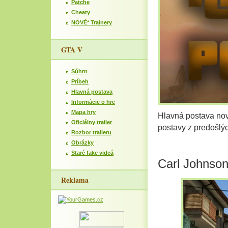
Patche
Cheaty
NOVÉ* Trainery
GTA V
Súhrn
Príbeh
Hlavná postava
Informácie o hre
Mapa hry
Hlavná postava nov
Oficiálny trailer
postavy z predošlý
Rozbor traileru
Obrázky
Staré fake videá
Carl Johnso
Reklama