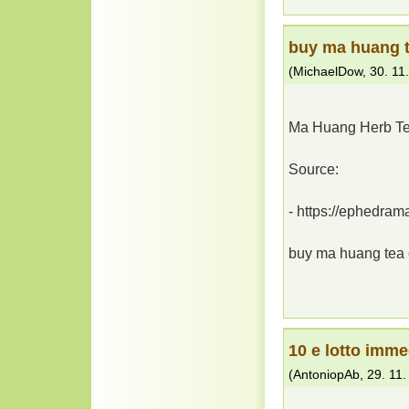
buy ma huang t
(
MichaelDow
,
30. 11
Ma Huang Herb Te
Source:
- https://ephedra
buy ma huang tea 
10 e lotto imme
(
AntoniopAb
,
29. 11