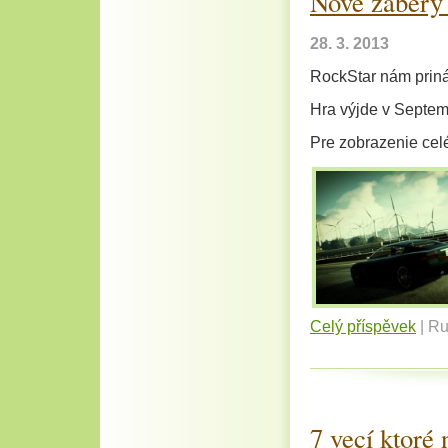
Nové zábery
28. 3. 2013
RockStar nám prin
Hra výjde v Septem
Pre zobrazenie celé
Celý příspěvek
|
Ru
7 vecí ktor