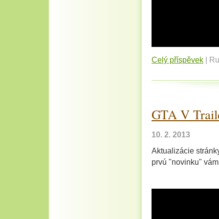
Celý příspěvek
|
Ru
GTA V Trail
10. 2. 2013
Aktualizácie stránk
prvú "novinku" vám 