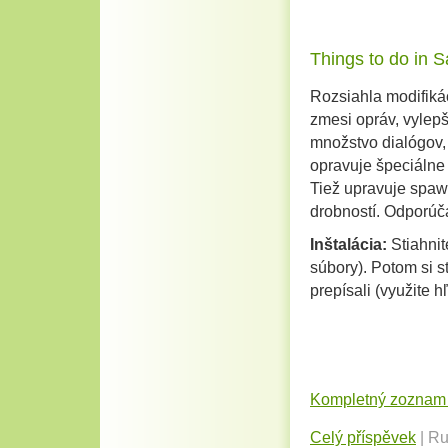
Things to do in
Rozsiahla modifiká
zmesi opráv, vylepš
množstvo dialógov, 
opravuje špeciálne 
Tiež upravuje spaw
drobností. Odporú
Inštalácia:
Stiahnit
súbory). Potom si st
prepísali (využite h
Kompletný zoznam z
Celý příspěvek
|
Ru