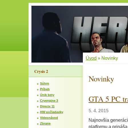
Úvod
»
Novinky
Crysis 2
Novinky
Súhrn
Príbeh
Únik bety
GTA 5 PC tra
Cryengine 3
Directx 11
5. 4. 2015
HW požiadavky
Videonávod
Najnovšia generáci
Zbrane
platformu a prináša 