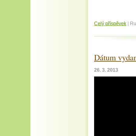
Celý příspěvek
|
Ru
Dátum vydan
26. 3. 2013