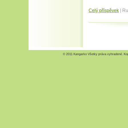
Celý příspěvek
|
Ru
© 2011 Kangarko Všetky práva vyhradené. Kopír