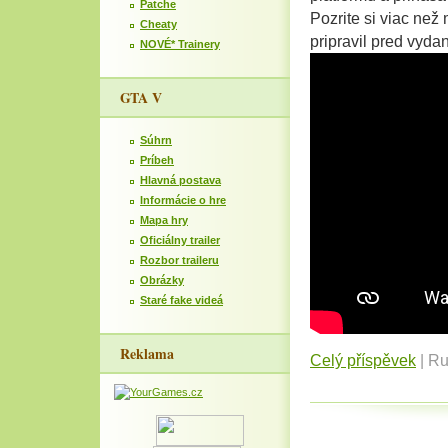
Patche
Pozrite si viac než
Cheaty
pripravil pred vyda
NOVÉ* Trainery
GTA V
Súhrn
Príbeh
Hlavná postava
Informácie o hre
Mapa hry
Oficiálny trailer
Rozbor traileru
Obrázky
Staré fake videá
Reklama
Celý příspěvek
|
Ru