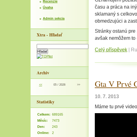
Recenzie
času a práca na iný
Úvaha
sklamaný s celkovo
Admin sekcia
obmedzujúci a zast
Stránky ostanú pre
Xtra - Hľadať
avšak nemôžem to 
Celý příspěvek
|
Ru
Archiv
Gta V Prvé 
<<
05 / 2026
>>
10. 7. 2013
Statistiky
Máme tu prvé video 
Celkem:
689165
Měsíc:
7473
Den:
243
Online:
2