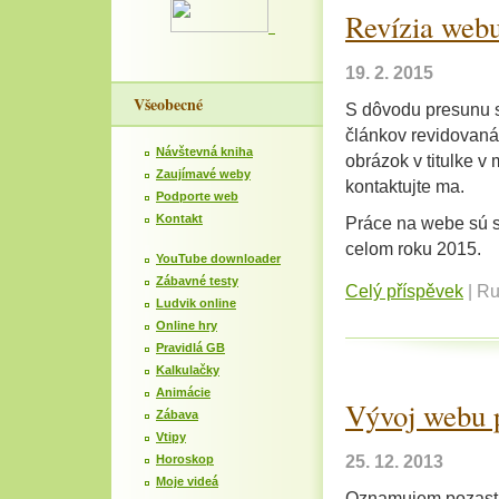
Revízia web
19. 2. 2015
Všeobecné
S dôvodu presunu s
článkov revidovaná
Návštevná kniha
obrázok v titulke v
Zaujímavé weby
kontaktujte ma.
Podporte web
Kontakt
Práce na webe sú s
celom roku 2015.
YouTube downloader
Zábavné testy
Celý příspěvek
|
Ru
Ludvik online
Online hry
Pravidlá GB
Kalkulačky
Animácie
Vývoj webu 
Zábava
Vtipy
Horoskop
25. 12. 2013
Moje videá
Oznamujem pozasta