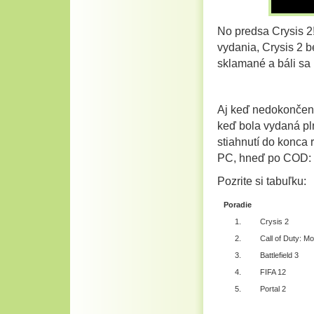
No predsa Crysis 2
vydania, Crysis 2 be
sklamané a báli sa 
Aj keď nedokončenú h
keď bola vydaná pln
stiahnutí do konca 
PC, hneď po COD: 
Pozrite si tabuľku:
Poradie
1.
Crysis 2
2.
Call of Duty: M
3.
Battlefield 3
4.
FIFA 12
5.
Portal 2