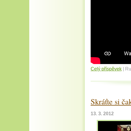
Celý příspěvek
|
Ru
Skráťte si ča
13. 3. 2012