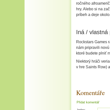
ročného afroamerič
hry. Alebo si na za
príbeh a deje okolo
Iná / vlastná
Rockstars Games rad
nám pripravili nov
ktoré budete plniť m
Niektorý hráči veri
v hre Saints Row) a
Komentáře
Přidat komentář
Jméno: