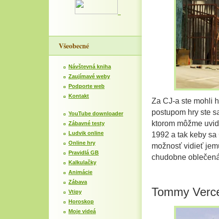
Všeobecné
Návštevná kniha
Zaujímavé weby
Podporte web
Kontakt
Za CJ-a ste mohli 
postupom hry ste sa
YouTube downloader
ktorom môžme uvid
Zábavné testy
Ludvik online
1992 a tak keby sa C
Online hry
možnosť vidieť jem
Pravidlá GB
chudobne oblečená
Kalkulačky
Animácie
Zábava
Tommy Verce
Vtipy
Horoskop
Moje videá