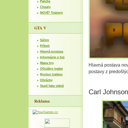
Patche
Cheaty
NOVÉ* Trainery
GTA V
Súhrn
Príbeh
Hlavná postava
Informácie o hre
Mapa hry
Hlavná postava nov
Oficiálny trailer
postavy z predošlý
Rozbor traileru
Obrázky
Staré fake videá
Carl Johnso
Reklama