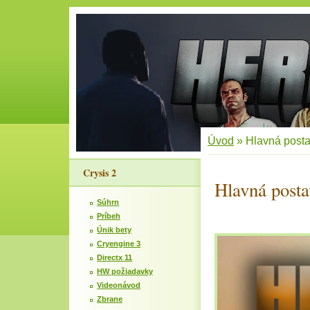
Úvod
»
Hlavná post
Crysis 2
Hlavná posta
Súhrn
Príbeh
Únik bety
Cryengine 3
Directx 11
HW požiadavky
Videonávod
Zbrane