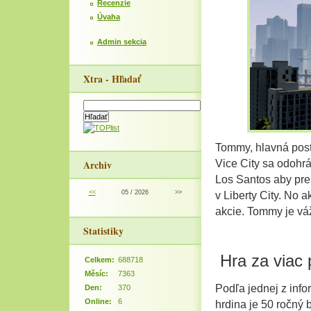
Recenzie
Úvaha
Admin sekcia
Xtra - Hľadať
Tommy, hlavná post
Archiv
Vice City sa odohrá
Los Santos aby pres
<<
05 / 2026
>>
v Liberty City. No
akcie. Tommy je vá
Statistiky
Hra za viac 
Celkem:
688718
Měsíc:
7363
Podľa jednej z infor
Den:
370
Online:
6
hrdina je 50 ročný 